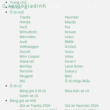
Trang chủ
xeotogiadinh
.com
Tin tức
Ô tô mới
Toyota
Hyundai
Honda
Mazda
Ford
Kia
Mitsubishi
Nissan
Mercedes
Lexus
Audi
BMW
Volkswagen
Vinfast
Suzuki
Isuzu
Mini Cooper
Volvo
Maserati
Ferarri
Bentley
Land Rover
Porsche
Subaru
Peugeot
BAIC
MG
Ô tô nhập khẩu
Ô tô cũ
Bảng giá ô tô cũ
Mua bán xe cũ
Salon xe cũ
Bảng giá xe mới
Giá xe Toyota 2026
Giá xe Hyundai 2026