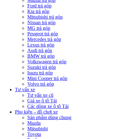
Mazda trả góp
Ford trả góp
Kia trả góp
Mitsubishi trả góp
Nissan trả góp
MG trả góp
Peugeot trả góp
Mercedes trả góp
Lexus trả góp
Audi trả góp
BMW trả góp
Volkswagen trả góp
Suzuki trả góp
Isuzu trả góp
Mini Cooper trả góp
Volvo trả góp
Tư vấn xe
Tư vấn xe cũ
Giá xe ô tô Tải
Các dòng xe ô tô Tải
Phụ kiện – đồ chơi xe
Sản phẩm dùng chung
Mazda
Mitsubishi
Toyota