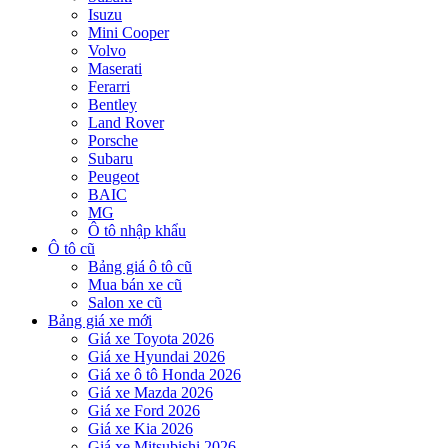
Isuzu
Mini Cooper
Volvo
Maserati
Ferarri
Bentley
Land Rover
Porsche
Subaru
Peugeot
BAIC
MG
Ô tô nhập khẩu
Ô tô cũ
Bảng giá ô tô cũ
Mua bán xe cũ
Salon xe cũ
Bảng giá xe mới
Giá xe Toyota 2026
Giá xe Hyundai 2026
Giá xe ô tô Honda 2026
Giá xe Mazda 2026
Giá xe Ford 2026
Giá xe Kia 2026
Giá xe Mitsubishi 2026