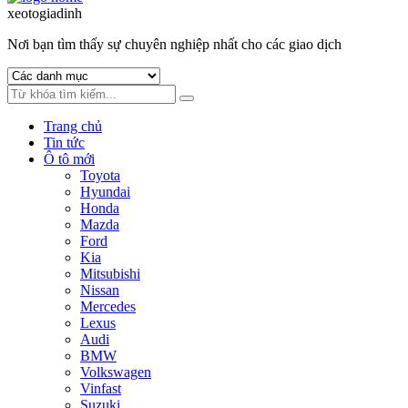
to
to
xeotogiadinh
.com
navigation
content
Nơi bạn tìm thấy sự chuyên nghiệp nhất cho các giao dịch
Trang chủ
Tin tức
Ô tô mới
Toyota
Hyundai
Honda
Mazda
Ford
Kia
Mitsubishi
Nissan
Mercedes
Lexus
Audi
BMW
Volkswagen
Vinfast
Suzuki