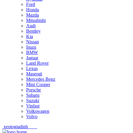
Ford
Honda
Mazda
Mitsubishi
Audi
Bentley
Kia
Nissan
Isuzu
BMW
Jaguar
Land Rover
Lexus
Maserati
Mercedes Benz
Mini Cooper
Porsche
Subaru
Suzuki
Vinfast
Volkswagen
Volvo
xeotogiadinh
.com
Skip
Skip