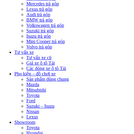
Mercedes trả góp
Lexus trả góp
Audi trả góp
BMW trả góp
Volkswagen trả góp
Suzuki trả góp
Isuzu trả góp
Mini Cooper trả góp
Volvo trả góp
Tư vấn xe
Tư vấn xe cũ
Giá xe ô tô Tải
Các dòng xe ô tô Tải
Phụ kiện – đồ chơi xe
Sản phẩm dùng chung
Mazda
Mitsubishi
Toyota
Ford
Suzuki – Isuzu
Nissan
Lexus
Showroom
Toyota
Hyundai