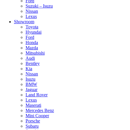
Ford
Suzuki – Isuzu
Nissan
Lexus
Showroom
Toyota
Hyundai
Ford
Honda
Mazda
Mitsubishi
Audi
Bentley
Kia
Nissan
Isuzu
BMW
Jaguar
Land Rover
Lexus
Maserati
Mercedes Benz
Mini Cooper
Porsche
Subaru