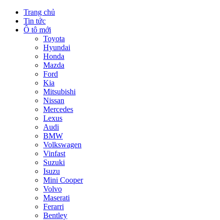
Trang chủ
Tin tức
Ô tô mới
Toyota
Hyundai
Honda
Mazda
Ford
Kia
Mitsubishi
Nissan
Mercedes
Lexus
Audi
BMW
Volkswagen
Vinfast
Suzuki
Isuzu
Mini Cooper
Volvo
Maserati
Ferarri
Bentley