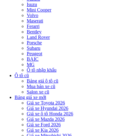
Isuzu
Mini Cooper
Volvo
Maserati
Ferarri
Bentley
Land Rover
Porsche
Subaru
Peugeot
BAIC
MG
Ô tô nhập khẩu
Ô tô cũ
Bảng giá ô tô cũ
Mua bán xe cũ
Salon xe cũ
Bảng giá xe mới
Giá xe Toyota 2026
Giá xe Hyundai 2026
Giá xe ô tô Honda 2026
Giá xe Mazda 2026
Giá xe Ford 2026
Giá xe Kia 2026
Giá xe Mitsubishi 2026