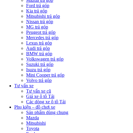
Mazda trả góp
Ford trả góp
Kia trả góp
Mitsubishi trả góp
Nissan trả góp
MG trả góp
Peugeot trả góp
Mercedes trả góp
Lexus trả góp
Audi trả góp
BMW trả góp
Volkswagen trả góp
Suzuki trả góp
Isuzu trả góp
Mini Cooper trả góp
Volvo trả góp
Tư vấn xe
Tư vấn xe cũ
Giá xe ô tô Tải
Các dòng xe ô tô Tải
Phụ kiện – đồ chơi xe
Sản phẩm dùng chung
Mazda
Mitsubishi
Toyota