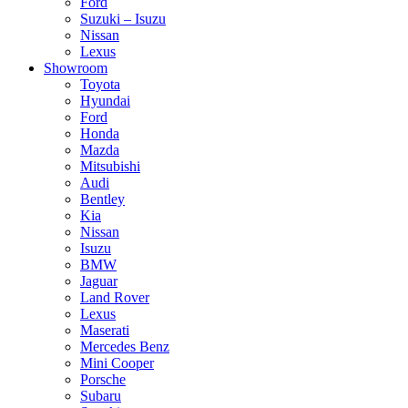
Ford
Suzuki – Isuzu
Nissan
Lexus
Showroom
Toyota
Hyundai
Ford
Honda
Mazda
Mitsubishi
Audi
Bentley
Kia
Nissan
Isuzu
BMW
Jaguar
Land Rover
Lexus
Maserati
Mercedes Benz
Mini Cooper
Porsche
Subaru