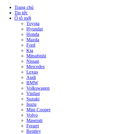
Trang chủ
Tin tức
Ô tô mới
Toyota
Hyundai
Honda
Mazda
Ford
Kia
Mitsubishi
Nissan
Mercedes
Lexus
Audi
BMW
Volkswagen
Vinfast
Suzuki
Isuzu
Mini Cooper
Volvo
Maserati
Ferarri
Bentley