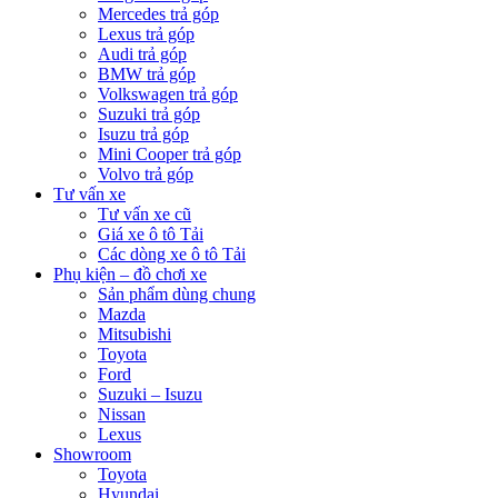
Mercedes trả góp
Lexus trả góp
Audi trả góp
BMW trả góp
Volkswagen trả góp
Suzuki trả góp
Isuzu trả góp
Mini Cooper trả góp
Volvo trả góp
Tư vấn xe
Tư vấn xe cũ
Giá xe ô tô Tải
Các dòng xe ô tô Tải
Phụ kiện – đồ chơi xe
Sản phẩm dùng chung
Mazda
Mitsubishi
Toyota
Ford
Suzuki – Isuzu
Nissan
Lexus
Showroom
Toyota
Hyundai