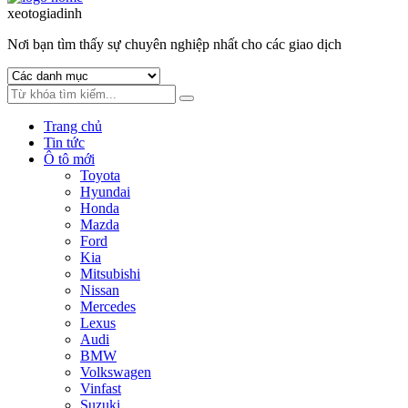
to
to
xeotogiadinh
.com
navigation
content
Nơi bạn tìm thấy sự chuyên nghiệp nhất cho các giao dịch
Trang chủ
Tin tức
Ô tô mới
Toyota
Hyundai
Honda
Mazda
Ford
Kia
Mitsubishi
Nissan
Mercedes
Lexus
Audi
BMW
Volkswagen
Vinfast
Suzuki