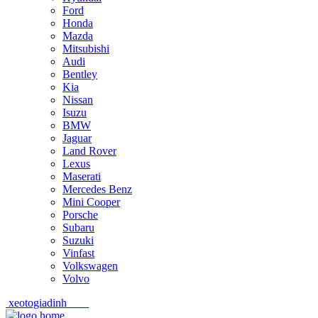
Ford
Honda
Mazda
Mitsubishi
Audi
Bentley
Kia
Nissan
Isuzu
BMW
Jaguar
Land Rover
Lexus
Maserati
Mercedes Benz
Mini Cooper
Porsche
Subaru
Suzuki
Vinfast
Volkswagen
Volvo
xeotogiadinh
.com
Skip
Skip