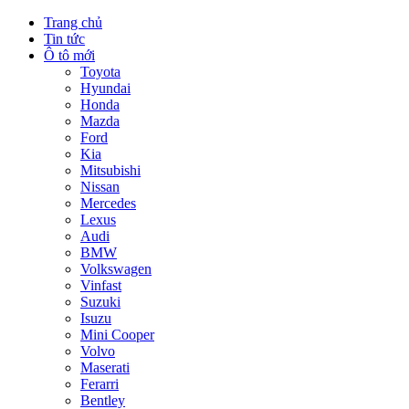
Trang chủ
Tin tức
Ô tô mới
Toyota
Hyundai
Honda
Mazda
Ford
Kia
Mitsubishi
Nissan
Mercedes
Lexus
Audi
BMW
Volkswagen
Vinfast
Suzuki
Isuzu
Mini Cooper
Volvo
Maserati
Ferarri
Bentley