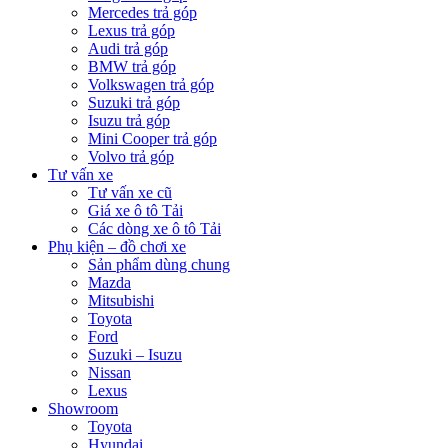
Mercedes trả góp
Lexus trả góp
Audi trả góp
BMW trả góp
Volkswagen trả góp
Suzuki trả góp
Isuzu trả góp
Mini Cooper trả góp
Volvo trả góp
Tư vấn xe
Tư vấn xe cũ
Giá xe ô tô Tải
Các dòng xe ô tô Tải
Phụ kiện – đồ chơi xe
Sản phẩm dùng chung
Mazda
Mitsubishi
Toyota
Ford
Suzuki – Isuzu
Nissan
Lexus
Showroom
Toyota
Hyundai