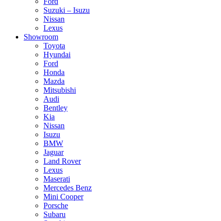
Ford
Suzuki – Isuzu
Nissan
Lexus
Showroom
Toyota
Hyundai
Ford
Honda
Mazda
Mitsubishi
Audi
Bentley
Kia
Nissan
Isuzu
BMW
Jaguar
Land Rover
Lexus
Maserati
Mercedes Benz
Mini Cooper
Porsche
Subaru