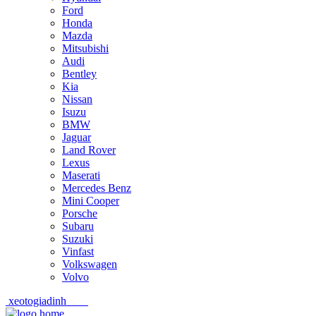
Ford
Honda
Mazda
Mitsubishi
Audi
Bentley
Kia
Nissan
Isuzu
BMW
Jaguar
Land Rover
Lexus
Maserati
Mercedes Benz
Mini Cooper
Porsche
Subaru
Suzuki
Vinfast
Volkswagen
Volvo
xeotogiadinh
.com
Skip
Skip