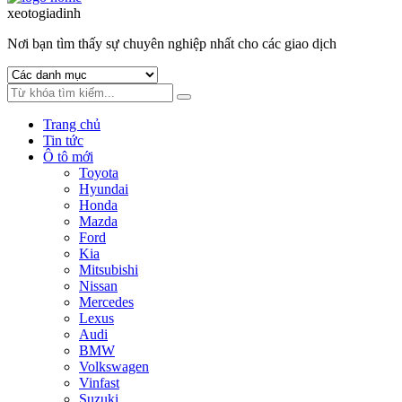
to
to
xeotogiadinh
.com
navigation
content
Nơi bạn tìm thấy sự chuyên nghiệp nhất cho các giao dịch
Trang chủ
Tin tức
Ô tô mới
Toyota
Hyundai
Honda
Mazda
Ford
Kia
Mitsubishi
Nissan
Mercedes
Lexus
Audi
BMW
Volkswagen
Vinfast
Suzuki