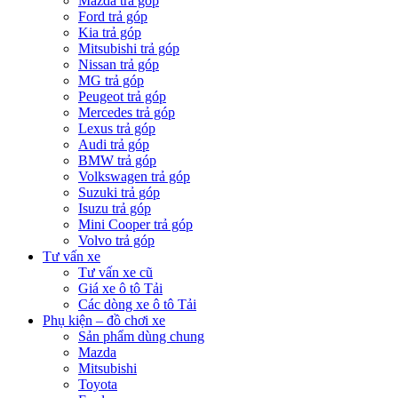
Mazda trả góp
Ford trả góp
Kia trả góp
Mitsubishi trả góp
Nissan trả góp
MG trả góp
Peugeot trả góp
Mercedes trả góp
Lexus trả góp
Audi trả góp
BMW trả góp
Volkswagen trả góp
Suzuki trả góp
Isuzu trả góp
Mini Cooper trả góp
Volvo trả góp
Tư vấn xe
Tư vấn xe cũ
Giá xe ô tô Tải
Các dòng xe ô tô Tải
Phụ kiện – đồ chơi xe
Sản phẩm dùng chung
Mazda
Mitsubishi
Toyota