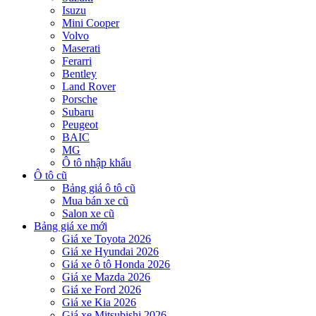
Isuzu
Mini Cooper
Volvo
Maserati
Ferarri
Bentley
Land Rover
Porsche
Subaru
Peugeot
BAIC
MG
Ô tô nhập khẩu
Ô tô cũ
Bảng giá ô tô cũ
Mua bán xe cũ
Salon xe cũ
Bảng giá xe mới
Giá xe Toyota 2026
Giá xe Hyundai 2026
Giá xe ô tô Honda 2026
Giá xe Mazda 2026
Giá xe Ford 2026
Giá xe Kia 2026
Giá xe Mitsubishi 2026