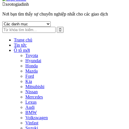
to
to
xeotogiadinh
.com
navigation
content
Nơi bạn tìm thấy sự chuyên nghiệp nhất cho các giao dịch
Trang chủ
Tin tức
Ô tô mới
Toyota
Hyundai
Honda
Mazda
Ford
Kia
Mitsubishi
Nissan
Mercedes
Lexus
Audi
BMW
Volkswagen
Vinfast
Suzuki