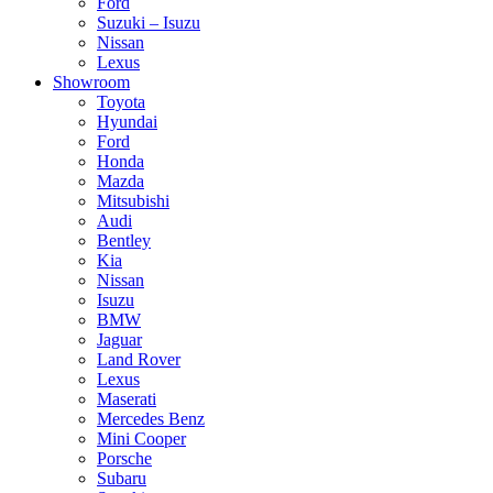
Ford
Suzuki – Isuzu
Nissan
Lexus
Showroom
Toyota
Hyundai
Ford
Honda
Mazda
Mitsubishi
Audi
Bentley
Kia
Nissan
Isuzu
BMW
Jaguar
Land Rover
Lexus
Maserati
Mercedes Benz
Mini Cooper
Porsche
Subaru