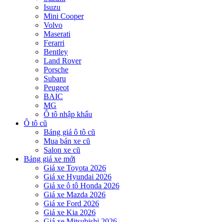
Isuzu
Mini Cooper
Volvo
Maserati
Ferarri
Bentley
Land Rover
Porsche
Subaru
Peugeot
BAIC
MG
Ô tô nhập khẩu
Ô tô cũ
Bảng giá ô tô cũ
Mua bán xe cũ
Salon xe cũ
Bảng giá xe mới
Giá xe Toyota 2026
Giá xe Hyundai 2026
Giá xe ô tô Honda 2026
Giá xe Mazda 2026
Giá xe Ford 2026
Giá xe Kia 2026
Giá xe Mitsubishi 2026