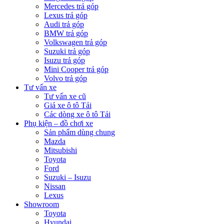
Mercedes trả góp
Lexus trả góp
Audi trả góp
BMW trả góp
Volkswagen trả góp
Suzuki trả góp
Isuzu trả góp
Mini Cooper trả góp
Volvo trả góp
Tư vấn xe
Tư vấn xe cũ
Giá xe ô tô Tải
Các dòng xe ô tô Tải
Phụ kiện – đồ chơi xe
Sản phẩm dùng chung
Mazda
Mitsubishi
Toyota
Ford
Suzuki – Isuzu
Nissan
Lexus
Showroom
Toyota
Hyundai