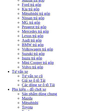
Mazda trả góp
Ford trả góp
Kia trả góp
Mitsubishi trả góp
Nissan trả góp
MG trả góp
Peugeot trả góp
Mercedes trả góp
Lexus trả góp
Audi trả góp
BMW trả góp
Volkswagen trả góp
Suzuki trả góp
Isuzu trả góp
Mini Cooper trả góp
Volvo trả góp
Tư vấn xe
Tư vấn xe cũ
Giá xe ô tô Tải
Các dòng xe ô tô Tải
Phụ kiện – đồ chơi xe
Sản phẩm dùng chung
Mazda
Mitsubishi
Toyota