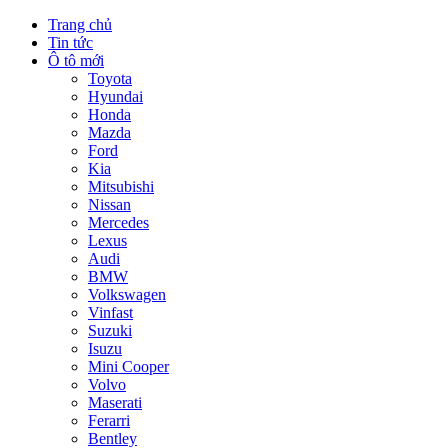
Trang chủ
Tin tức
Ô tô mới
Toyota
Hyundai
Honda
Mazda
Ford
Kia
Mitsubishi
Nissan
Mercedes
Lexus
Audi
BMW
Volkswagen
Vinfast
Suzuki
Isuzu
Mini Cooper
Volvo
Maserati
Ferarri
Bentley