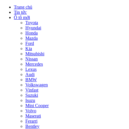
Trang chủ
Tin tức
Ô tô mới
Toyota
Hyundai
Honda
Mazda
Ford
Kia
Mitsubishi
Nissan
Mercedes
Lexus
Audi
BMW
Volkswagen
Vinfast
Suzuki
Isuzu
Mini Cooper
Volvo
Maserati
Ferarri
Bentley