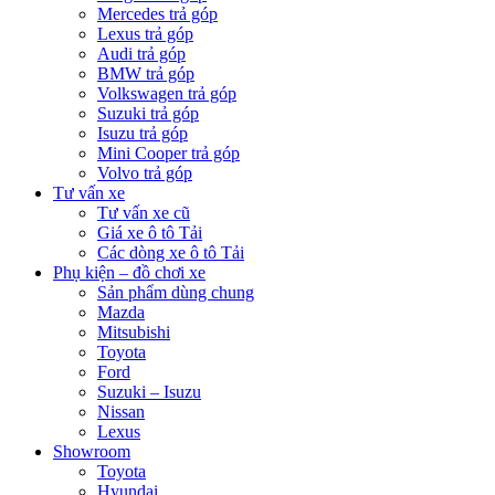
Mercedes trả góp
Lexus trả góp
Audi trả góp
BMW trả góp
Volkswagen trả góp
Suzuki trả góp
Isuzu trả góp
Mini Cooper trả góp
Volvo trả góp
Tư vấn xe
Tư vấn xe cũ
Giá xe ô tô Tải
Các dòng xe ô tô Tải
Phụ kiện – đồ chơi xe
Sản phẩm dùng chung
Mazda
Mitsubishi
Toyota
Ford
Suzuki – Isuzu
Nissan
Lexus
Showroom
Toyota
Hyundai