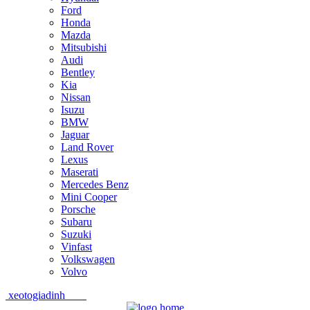
Ford
Honda
Mazda
Mitsubishi
Audi
Bentley
Kia
Nissan
Isuzu
BMW
Jaguar
Land Rover
Lexus
Maserati
Mercedes Benz
Mini Cooper
Porsche
Subaru
Suzuki
Vinfast
Volkswagen
Volvo
xeotogiadinh
.com
Skip
Skip