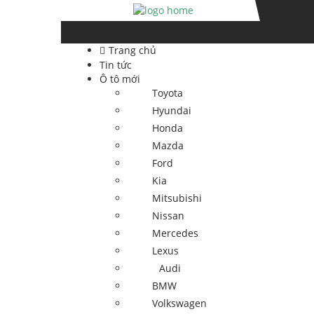
Skip
Skip
to
to
navigation
content
Trang chủ
Tin tức
Ô tô mới
Toyota
Hyundai
Honda
Mazda
Ford
Kia
Mitsubishi
Nissan
Mercedes
Lexus
Audi
BMW
Volkswagen