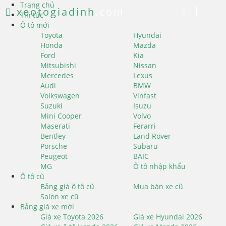
Trang chủ
xeotogiadinh
.com
Tin tức
Ô tô mới
Toyota
Hyundai
Honda
Mazda
Ford
Kia
Mitsubishi
Nissan
Mercedes
Lexus
Audi
BMW
Volkswagen
Vinfast
Suzuki
Isuzu
Mini Cooper
Volvo
Maserati
Ferarri
Bentley
Land Rover
Porsche
Subaru
Peugeot
BAIC
MG
Ô tô nhập khẩu
Ô tô cũ
Bảng giá ô tô cũ
Mua bán xe cũ
Salon xe cũ
Bảng giá xe mới
Giá xe Toyota 2026
Giá xe Hyundai 2026