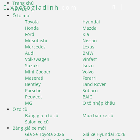
Trang chủ
xeotogiadinh
.com
Tin tức
Ô tô mới
Toyota
Hyundai
Honda
Mazda
Ford
Kia
Mitsubishi
Nissan
Mercedes
Lexus
Audi
BMW
Volkswagen
Vinfast
Suzuki
Isuzu
Mini Cooper
Volvo
Maserati
Ferarri
Bentley
Land Rover
Porsche
Subaru
Peugeot
BAIC
MG
Ô tô nhập khẩu
Ô tô cũ
Bảng giá ô tô cũ
Mua bán xe cũ
Salon xe cũ
Bảng giá xe mới
Giá xe Toyota 2026
Giá xe Hyundai 2026