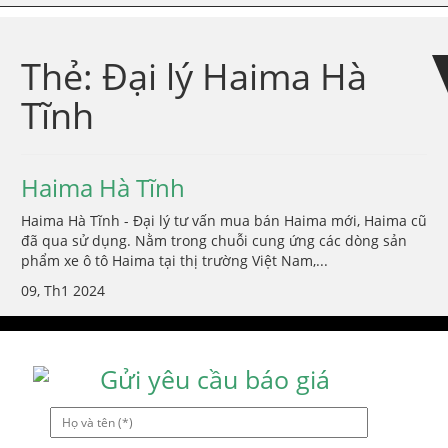
Skip
Skip
to
to
navigation
content
Thẻ:
Đại lý Haima Hà
Tĩnh
Haima Hà Tĩnh
Haima Hà Tĩnh - Đại lý tư vấn mua bán Haima mới, Haima cũ
đã qua sử dụng. Nằm trong chuỗi cung ứng các dòng sản
phẩm xe ô tô Haima tại thị trường Việt Nam,...
09, Th1 2024
Gửi yêu cầu báo giá