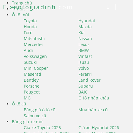
Trang chủ
xeotogiadinh
.com
Tin tức
Ô tô mới
Toyota
Hyundai
Honda
Mazda
Ford
Kia
Mitsubishi
Nissan
Mercedes
Lexus
Audi
BMW
Volkswagen
Vinfast
Suzuki
Isuzu
Mini Cooper
Volvo
Maserati
Ferarri
Bentley
Land Rover
Porsche
Subaru
Peugeot
BAIC
MG
Ô tô nhập khẩu
Ô tô cũ
Bảng giá ô tô cũ
Mua bán xe cũ
Salon xe cũ
Bảng giá xe mới
Giá xe Toyota 2026
Giá xe Hyundai 2026