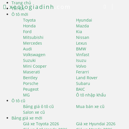
Trang chủ
xeotogiadinh
.com
Tin tức
Ô tô mới
Toyota
Hyundai
Honda
Mazda
Ford
Kia
Mitsubishi
Nissan
Mercedes
Lexus
Audi
BMW
Volkswagen
Vinfast
Suzuki
Isuzu
Mini Cooper
Volvo
Maserati
Ferarri
Bentley
Land Rover
Porsche
Subaru
Peugeot
BAIC
MG
Ô tô nhập khẩu
Ô tô cũ
Bảng giá ô tô cũ
Mua bán xe cũ
Salon xe cũ
Bảng giá xe mới
Giá xe Toyota 2026
Giá xe Hyundai 2026