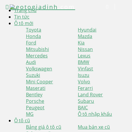
xeotogiadinh
.com
Trang chủ
Tin tức
Ô tô mới
Toyota
Hyundai
Honda
Mazda
Ford
Kia
Mitsubishi
Nissan
Mercedes
Lexus
Audi
BMW
Volkswagen
Vinfast
Suzuki
Isuzu
Mini Cooper
Volvo
Maserati
Ferarri
Bentley
Land Rover
Porsche
Subaru
Peugeot
BAIC
MG
Ô tô nhập khẩu
Ô tô cũ
Bảng giá ô tô cũ
Mua bán xe cũ