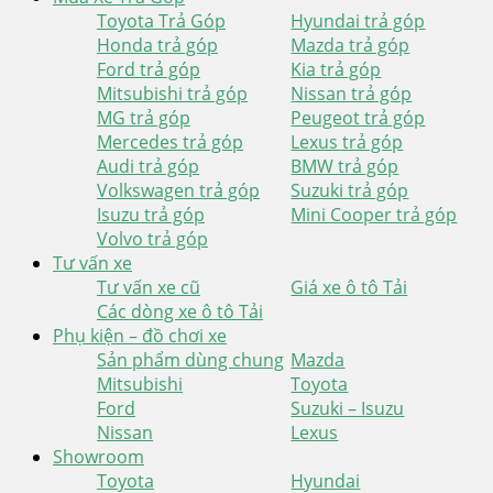
Toyota Trả Góp
Hyundai trả góp
Honda trả góp
Mazda trả góp
Ford trả góp
Kia trả góp
Mitsubishi trả góp
Nissan trả góp
MG trả góp
Peugeot trả góp
Mercedes trả góp
Lexus trả góp
Audi trả góp
BMW trả góp
Volkswagen trả góp
Suzuki trả góp
Isuzu trả góp
Mini Cooper trả góp
Volvo trả góp
Tư vấn xe
Tư vấn xe cũ
Giá xe ô tô Tải
Các dòng xe ô tô Tải
Phụ kiện – đồ chơi xe
Sản phẩm dùng chung
Mazda
Mitsubishi
Toyota
Ford
Suzuki – Isuzu
Nissan
Lexus
Showroom
Toyota
Hyundai