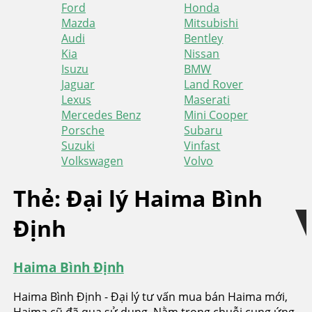
Ford
Honda
Mazda
Mitsubishi
Audi
Bentley
Kia
Nissan
Isuzu
BMW
Jaguar
Land Rover
Lexus
Maserati
Mercedes Benz
Mini Cooper
Porsche
Subaru
Suzuki
Vinfast
Volkswagen
Volvo
Skip
Skip
Thẻ:
Đại lý Haima Bình
to
to
Định
navigation
content
Haima Bình Định
Haima Bình Định - Đại lý tư vấn mua bán Haima mới,
Haima cũ đã qua sử dụng. Nằm trong chuỗi cung ứng