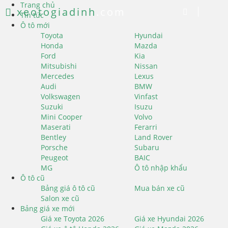
Trang chủ
xeotogiadinh
.com
Tin tức
Ô tô mới
Toyota
Hyundai
Honda
Mazda
Ford
Kia
Mitsubishi
Nissan
Mercedes
Lexus
Audi
BMW
Volkswagen
Vinfast
Suzuki
Isuzu
Mini Cooper
Volvo
Maserati
Ferarri
Bentley
Land Rover
Porsche
Subaru
Peugeot
BAIC
MG
Ô tô nhập khẩu
Ô tô cũ
Bảng giá ô tô cũ
Mua bán xe cũ
Salon xe cũ
Bảng giá xe mới
Giá xe Toyota 2026
Giá xe Hyundai 2026