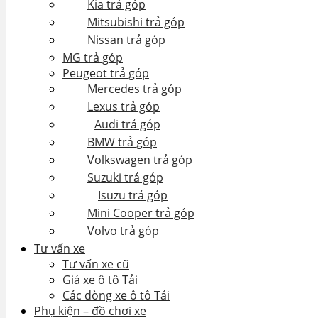
Kia trả góp
Mitsubishi trả góp
Nissan trả góp
MG trả góp
Peugeot trả góp
Mercedes trả góp
Lexus trả góp
Audi trả góp
BMW trả góp
Volkswagen trả góp
Suzuki trả góp
Isuzu trả góp
Mini Cooper trả góp
Volvo trả góp
Tư vấn xe
Tư vấn xe cũ
Giá xe ô tô Tải
Các dòng xe ô tô Tải
Phụ kiện – đồ chơi xe