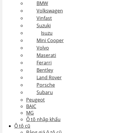
BMW
Volkswagen
Vinfast
Suzuki
Isuzu
Mini Cooper
Volvo
Maserati
Ferarri
Bentley
Land Rover
Porsche
Subaru
Peugeot
BAIC
MG
Ô tô nhập khẩu
Ô tô cũ
Bảng giá ô tô cũ