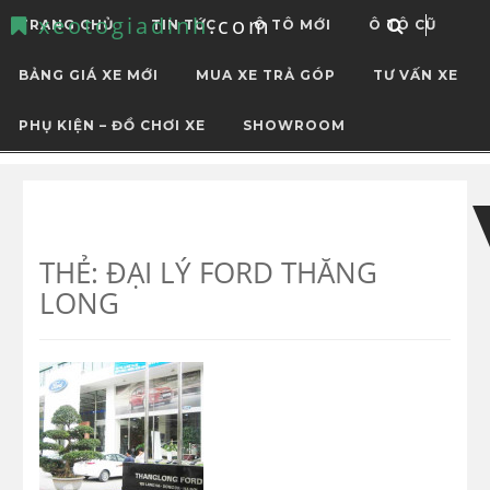
xeotogiadinh
.com
TRANG CHỦ
TIN TỨC
Ô TÔ MỚI
Ô TÔ CŨ
BẢNG GIÁ XE MỚI
MUA XE TRẢ GÓP
TƯ VẤN XE
PHỤ KIỆN – ĐỒ CHƠI XE
SHOWROOM
Skip
Skip
to
to
navigation
content
THẺ:
ĐẠI LÝ FORD THĂNG
LONG