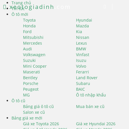
Trang chủ
xeotogiadinh
.com
Tin tức
Ô tô mới
Toyota
Hyundai
Honda
Mazda
Ford
Kia
Mitsubishi
Nissan
Mercedes
Lexus
Audi
BMW
Volkswagen
Vinfast
Suzuki
Isuzu
Mini Cooper
Volvo
Maserati
Ferarri
Bentley
Land Rover
Porsche
Subaru
Peugeot
BAIC
MG
Ô tô nhập khẩu
Ô tô cũ
Bảng giá ô tô cũ
Mua bán xe cũ
Salon xe cũ
Bảng giá xe mới
Giá xe Toyota 2026
Giá xe Hyundai 2026