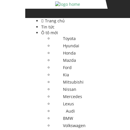
Skip
Skip
to
to
navigation
content
Trang chủ
Tin tức
Ô tô mới
Toyota
Hyundai
Honda
Mazda
Ford
Kia
Mitsubishi
Nissan
Mercedes
Lexus
Audi
BMW
Volkswagen