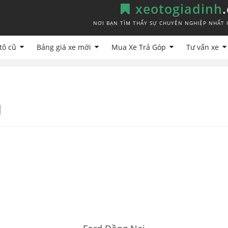
xeotogiadinh
NƠI BẠN TÌM THẤY SỰ CHUYÊN NGHIỆP NHẤT 
tô cũ
Bảng giá xe mới
Mua Xe Trả Góp
Tư vấn xe
I