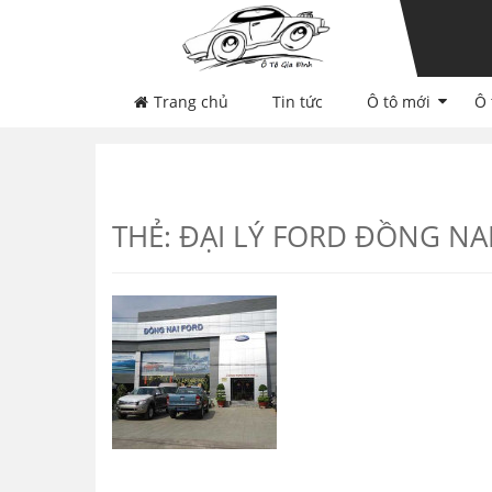
Skip
Skip
to
to
navigation
content
Trang chủ
Tin tức
Ô tô mới
Ô 
THẺ:
ĐẠI LÝ FORD ĐỒNG NA