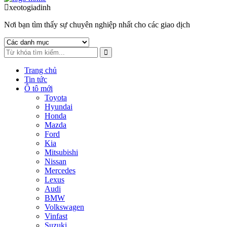
to
to
xeotogiadinh
.com
navigation
content
Nơi bạn tìm thấy sự chuyên nghiệp nhất cho các giao dịch
Trang chủ
Tin tức
Ô tô mới
Toyota
Hyundai
Honda
Mazda
Ford
Kia
Mitsubishi
Nissan
Mercedes
Lexus
Audi
BMW
Volkswagen
Vinfast
Suzuki