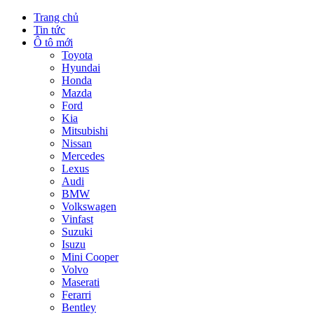
Trang chủ
Tin tức
Ô tô mới
Toyota
Hyundai
Honda
Mazda
Ford
Kia
Mitsubishi
Nissan
Mercedes
Lexus
Audi
BMW
Volkswagen
Vinfast
Suzuki
Isuzu
Mini Cooper
Volvo
Maserati
Ferarri
Bentley