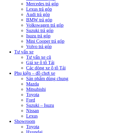
Mercedes trả góp
Lexus trả góp
Audi trả góp
BMW trả góp
Volkswagen trả góp
Suzuki trả góp
Isuzu trả góp
Mini Cooper trả góp
Volvo trả góp
Tư vấn xe
Tư vấn xe cũ
Giá xe ô tô Tải
Các dòng xe ô tô Tải
Phụ kiện – đồ chơi xe
Sản phẩm dùng chung
Mazda
Mitsubishi
Toyota
Ford
Suzuki – Isuzu
Nissan
Lexus
Showroom
Toyota
Hyundai