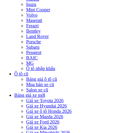
Isuzu
Mini Cooper
Volvo
Maserati
Ferarri
Bentley
Land Rover
Porsche
Subaru
Peugeot
BAIC
MG
Ô tô nhập khẩu
Ô tô cũ
Bảng giá ô tô cũ
Mua bán xe cũ
Salon xe cũ
Bảng giá xe mới
Giá xe Toyota 2026
Giá xe Hyundai 2026
Giá xe ô tô Honda 2026
Giá xe Mazda 2026
Giá xe Ford 2026
Giá xe Kia 2026
Giá xe Mitsubishi 2026