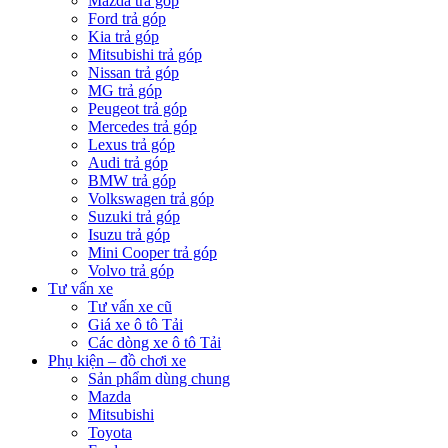
Mazda trả góp
Ford trả góp
Kia trả góp
Mitsubishi trả góp
Nissan trả góp
MG trả góp
Peugeot trả góp
Mercedes trả góp
Lexus trả góp
Audi trả góp
BMW trả góp
Volkswagen trả góp
Suzuki trả góp
Isuzu trả góp
Mini Cooper trả góp
Volvo trả góp
Tư vấn xe
Tư vấn xe cũ
Giá xe ô tô Tải
Các dòng xe ô tô Tải
Phụ kiện – đồ chơi xe
Sản phẩm dùng chung
Mazda
Mitsubishi
Toyota