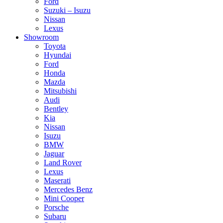
Ford
Suzuki – Isuzu
Nissan
Lexus
Showroom
Toyota
Hyundai
Ford
Honda
Mazda
Mitsubishi
Audi
Bentley
Kia
Nissan
Isuzu
BMW
Jaguar
Land Rover
Lexus
Maserati
Mercedes Benz
Mini Cooper
Porsche
Subaru