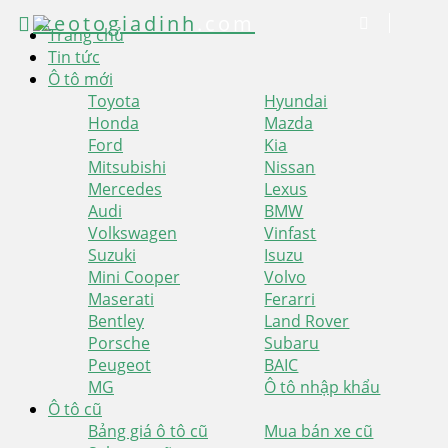
xeotogiadinh
.com
Trang chủ
Tin tức
Ô tô mới
Toyota
Hyundai
Honda
Mazda
Ford
Kia
Mitsubishi
Nissan
Mercedes
Lexus
Audi
BMW
Volkswagen
Vinfast
Suzuki
Isuzu
Mini Cooper
Volvo
Maserati
Ferarri
Bentley
Land Rover
Porsche
Subaru
Peugeot
BAIC
MG
Ô tô nhập khẩu
Ô tô cũ
Bảng giá ô tô cũ
Mua bán xe cũ