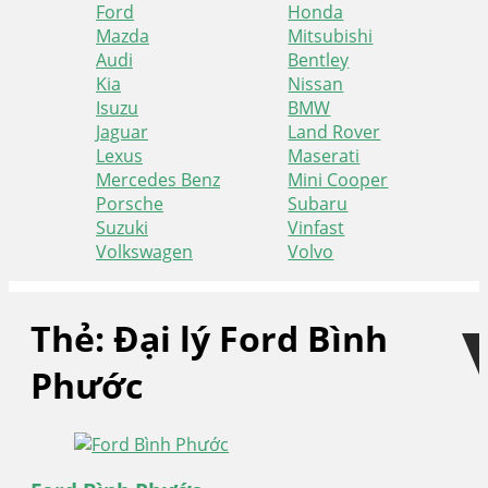
Ford
Honda
Mazda
Mitsubishi
Audi
Bentley
Kia
Nissan
Isuzu
BMW
Jaguar
Land Rover
Lexus
Maserati
Mercedes Benz
Mini Cooper
Porsche
Subaru
Suzuki
Vinfast
Volkswagen
Volvo
Skip
Skip
to
to
Thẻ:
Đại lý Ford Bình
navigation
content
Phước