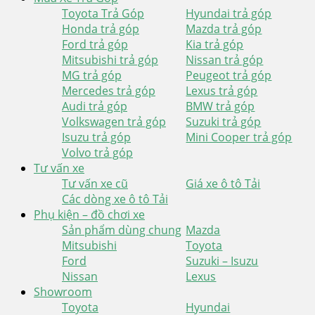
Toyota Trả Góp
Hyundai trả góp
Honda trả góp
Mazda trả góp
Ford trả góp
Kia trả góp
Mitsubishi trả góp
Nissan trả góp
MG trả góp
Peugeot trả góp
Mercedes trả góp
Lexus trả góp
Audi trả góp
BMW trả góp
Volkswagen trả góp
Suzuki trả góp
Isuzu trả góp
Mini Cooper trả góp
Volvo trả góp
Tư vấn xe
Tư vấn xe cũ
Giá xe ô tô Tải
Các dòng xe ô tô Tải
Phụ kiện – đồ chơi xe
Sản phẩm dùng chung
Mazda
Mitsubishi
Toyota
Ford
Suzuki – Isuzu
Nissan
Lexus
Showroom
Toyota
Hyundai