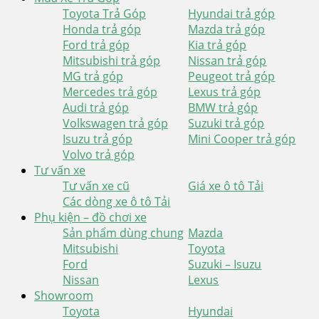
Toyota Trả Góp
Hyundai trả góp
Honda trả góp
Mazda trả góp
Ford trả góp
Kia trả góp
Mitsubishi trả góp
Nissan trả góp
MG trả góp
Peugeot trả góp
Mercedes trả góp
Lexus trả góp
Audi trả góp
BMW trả góp
Volkswagen trả góp
Suzuki trả góp
Isuzu trả góp
Mini Cooper trả góp
Volvo trả góp
Tư vấn xe
Tư vấn xe cũ
Giá xe ô tô Tải
Các dòng xe ô tô Tải
Phụ kiện – đồ chơi xe
Sản phẩm dùng chung
Mazda
Mitsubishi
Toyota
Ford
Suzuki – Isuzu
Nissan
Lexus
Showroom
Toyota
Hyundai