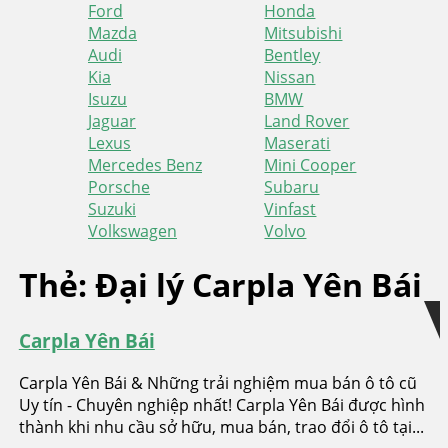
Ford
Honda
Mazda
Mitsubishi
Audi
Bentley
Kia
Nissan
Isuzu
BMW
Jaguar
Land Rover
Lexus
Maserati
Mercedes Benz
Mini Cooper
Porsche
Subaru
Suzuki
Vinfast
Volkswagen
Volvo
Skip
Skip
Thẻ:
Đại lý Carpla Yên Bái
to
to
navigation
content
Carpla Yên Bái
Carpla Yên Bái & Những trải nghiệm mua bán ô tô cũ
Uy tín - Chuyên nghiệp nhất! Carpla Yên Bái được hình
thành khi nhu cầu sở hữu, mua bán, trao đổi ô tô tại...