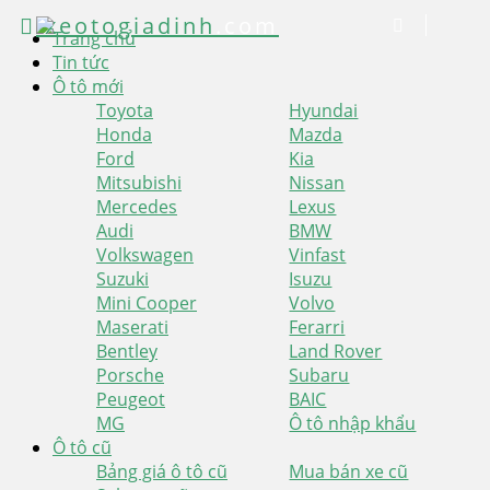
xeotogiadinh
.com
Trang chủ
Tin tức
Ô tô mới
Toyota
Hyundai
Honda
Mazda
Ford
Kia
Mitsubishi
Nissan
Mercedes
Lexus
Audi
BMW
Volkswagen
Vinfast
Suzuki
Isuzu
Mini Cooper
Volvo
Maserati
Ferarri
Bentley
Land Rover
Porsche
Subaru
Peugeot
BAIC
MG
Ô tô nhập khẩu
Ô tô cũ
Bảng giá ô tô cũ
Mua bán xe cũ