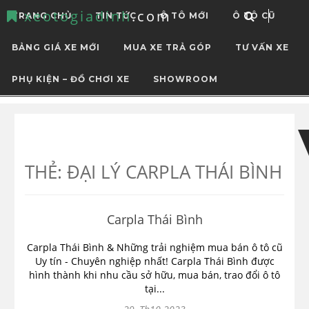
xeotogiadinh
.com
TRANG CHỦ
TIN TỨC
Ô TÔ MỚI
Ô TÔ CŨ
BẢNG GIÁ XE MỚI
MUA XE TRẢ GÓP
TƯ VẤN XE
PHỤ KIỆN – ĐỒ CHƠI XE
SHOWROOM
Skip
Skip
to
to
navigation
content
THẺ:
ĐẠI LÝ CARPLA THÁI BÌNH
Carpla Thái Bình
Carpla Thái Bình & Những trải nghiệm mua bán ô tô cũ
Uy tín - Chuyên nghiệp nhất! Carpla Thái Bình được
hình thành khi nhu cầu sở hữu, mua bán, trao đổi ô tô
tại...