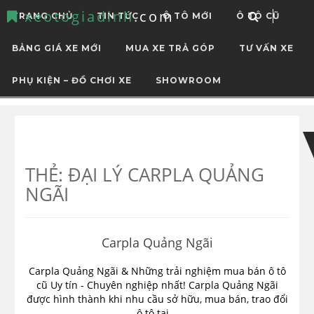
xeotogiadinh
.com
TRANG CHỦ
TIN TỨC
Ô TÔ MỚI
Ô TÔ CŨ
BẢNG GIÁ XE MỚI
MUA XE TRẢ GÓP
TƯ VẤN XE
PHỤ KIỆN – ĐỒ CHƠI XE
SHOWROOM
Skip
Skip
to
to
navigation
content
THẺ:
ĐẠI LÝ CARPLA QUẢNG
NGÃI
Carpla Quảng Ngãi
Carpla Quảng Ngãi & Những trải nghiệm mua bán ô tô
cũ Uy tín - Chuyên nghiệp nhất! Carpla Quảng Ngãi
được hình thành khi nhu cầu sở hữu, mua bán, trao đổi
ô tô tại...