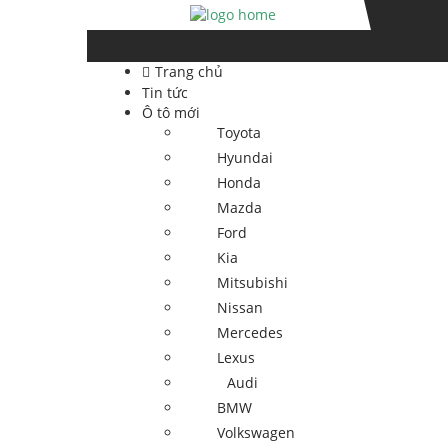
Skip
Skip
to
to
navigation
content
Trang chủ
Tin tức
Ô tô mới
Toyota
Hyundai
Honda
Mazda
Ford
Kia
Mitsubishi
Nissan
Mercedes
Lexus
Audi
BMW
Volkswagen