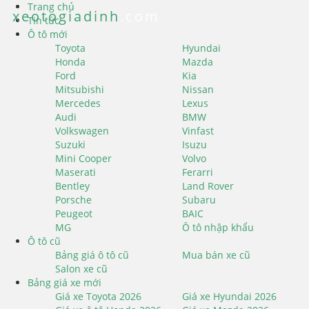
Trang chủ
xeotogiadinh
.com
Tin tức
Ô tô mới
Toyota
Hyundai
Honda
Mazda
Ford
Kia
Mitsubishi
Nissan
Mercedes
Lexus
Audi
BMW
Volkswagen
Vinfast
Suzuki
Isuzu
Mini Cooper
Volvo
Maserati
Ferarri
Bentley
Land Rover
Porsche
Subaru
Peugeot
BAIC
MG
Ô tô nhập khẩu
Ô tô cũ
Bảng giá ô tô cũ
Mua bán xe cũ
Salon xe cũ
Bảng giá xe mới
Giá xe Toyota 2026
Giá xe Hyundai 2026