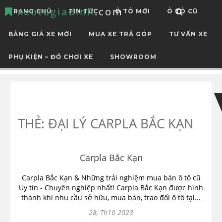
xeotogiadinh
.com
TRANG CHỦ
TIN TỨC
Ô TÔ MỚI
Ô TÔ CŨ
BẢNG GIÁ XE MỚI
MUA XE TRẢ GÓP
TƯ VẤN XE
PHỤ KIỆN – ĐỒ CHƠI XE
SHOWROOM
Skip
Skip
to
to
navigation
content
THẺ:
ĐẠI LÝ CARPLA BẮC KẠN
Carpla Bắc Kạn
Carpla Bắc Kạn & Những trải nghiệm mua bán ô tô cũ
Uy tín - Chuyên nghiệp nhất! Carpla Bắc Kạn được hình
thành khi nhu cầu sở hữu, mua bán, trao đổi ô tô tại...
28, Th10 2023