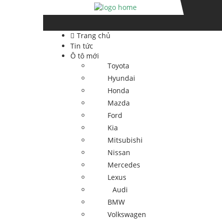
Skip
Skip
to
to
navigation
content
Trang chủ
Tin tức
Ô tô mới
Toyota
Hyundai
Honda
Mazda
Ford
Kia
Mitsubishi
Nissan
Mercedes
Lexus
Audi
BMW
Volkswagen