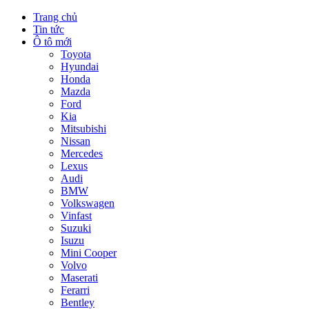
Trang chủ
Tin tức
Ô tô mới
Toyota
Hyundai
Honda
Mazda
Ford
Kia
Mitsubishi
Nissan
Mercedes
Lexus
Audi
BMW
Volkswagen
Vinfast
Suzuki
Isuzu
Mini Cooper
Volvo
Maserati
Ferarri
Bentley