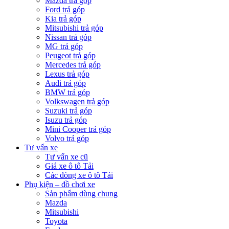
Mazda trả góp
Ford trả góp
Kia trả góp
Mitsubishi trả góp
Nissan trả góp
MG trả góp
Peugeot trả góp
Mercedes trả góp
Lexus trả góp
Audi trả góp
BMW trả góp
Volkswagen trả góp
Suzuki trả góp
Isuzu trả góp
Mini Cooper trả góp
Volvo trả góp
Tư vấn xe
Tư vấn xe cũ
Giá xe ô tô Tải
Các dòng xe ô tô Tải
Phụ kiện – đồ chơi xe
Sản phẩm dùng chung
Mazda
Mitsubishi
Toyota