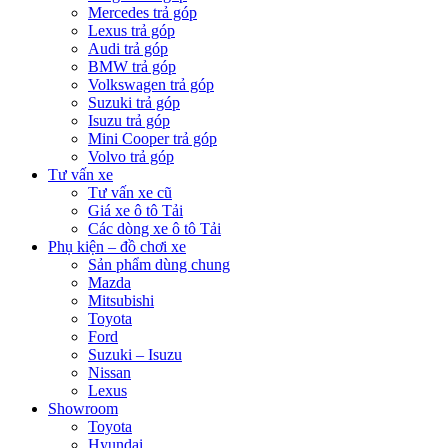
Mercedes trả góp
Lexus trả góp
Audi trả góp
BMW trả góp
Volkswagen trả góp
Suzuki trả góp
Isuzu trả góp
Mini Cooper trả góp
Volvo trả góp
Tư vấn xe
Tư vấn xe cũ
Giá xe ô tô Tải
Các dòng xe ô tô Tải
Phụ kiện – đồ chơi xe
Sản phẩm dùng chung
Mazda
Mitsubishi
Toyota
Ford
Suzuki – Isuzu
Nissan
Lexus
Showroom
Toyota
Hyundai