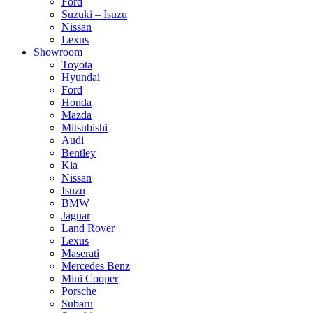
Ford
Suzuki – Isuzu
Nissan
Lexus
Showroom
Toyota
Hyundai
Ford
Honda
Mazda
Mitsubishi
Audi
Bentley
Kia
Nissan
Isuzu
BMW
Jaguar
Land Rover
Lexus
Maserati
Mercedes Benz
Mini Cooper
Porsche
Subaru