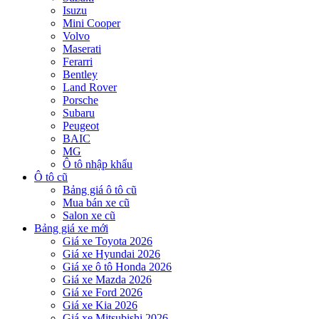
Isuzu
Mini Cooper
Volvo
Maserati
Ferarri
Bentley
Land Rover
Porsche
Subaru
Peugeot
BAIC
MG
Ô tô nhập khẩu
Ô tô cũ
Bảng giá ô tô cũ
Mua bán xe cũ
Salon xe cũ
Bảng giá xe mới
Giá xe Toyota 2026
Giá xe Hyundai 2026
Giá xe ô tô Honda 2026
Giá xe Mazda 2026
Giá xe Ford 2026
Giá xe Kia 2026
Giá xe Mitsubishi 2026