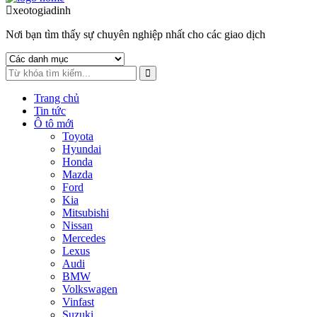
to
to
xeotogiadinh
.com
navigation
content
Nơi bạn tìm thấy sự chuyên nghiệp nhất cho các giao dịch
Trang chủ
Tin tức
Ô tô mới
Toyota
Hyundai
Honda
Mazda
Ford
Kia
Mitsubishi
Nissan
Mercedes
Lexus
Audi
BMW
Volkswagen
Vinfast
Suzuki