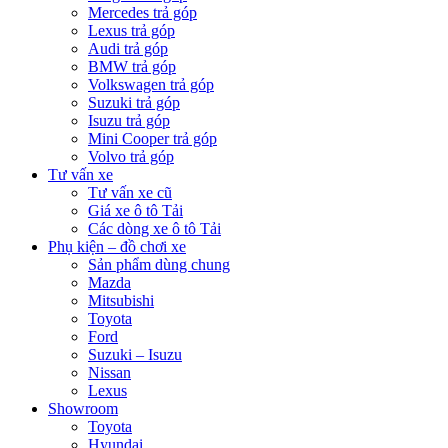
Mercedes trả góp
Lexus trả góp
Audi trả góp
BMW trả góp
Volkswagen trả góp
Suzuki trả góp
Isuzu trả góp
Mini Cooper trả góp
Volvo trả góp
Tư vấn xe
Tư vấn xe cũ
Giá xe ô tô Tải
Các dòng xe ô tô Tải
Phụ kiện – đồ chơi xe
Sản phẩm dùng chung
Mazda
Mitsubishi
Toyota
Ford
Suzuki – Isuzu
Nissan
Lexus
Showroom
Toyota
Hyundai