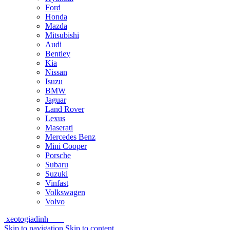
Ford
Honda
Mazda
Mitsubishi
Audi
Bentley
Kia
Nissan
Isuzu
BMW
Jaguar
Land Rover
Lexus
Maserati
Mercedes Benz
Mini Cooper
Porsche
Subaru
Suzuki
Vinfast
Volkswagen
Volvo
xeotogiadinh
.com
Skip to navigation
Skip to content