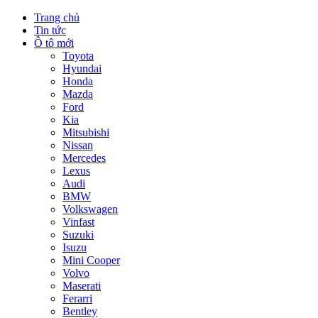
Trang chủ
Tin tức
Ô tô mới
Toyota
Hyundai
Honda
Mazda
Ford
Kia
Mitsubishi
Nissan
Mercedes
Lexus
Audi
BMW
Volkswagen
Vinfast
Suzuki
Isuzu
Mini Cooper
Volvo
Maserati
Ferarri
Bentley