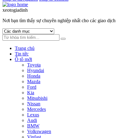
xeotogiadinh
.com
Nơi bạn tìm thấy sự chuyên nghiệp nhất cho các giao dịch
Trang chủ
Tin tức
Ô tô mới
Toyota
Hyundai
Honda
Mazda
Ford
Kia
Mitsubishi
Nissan
Mercedes
Lexus
Audi
BMW
Volkswagen
Vinfast