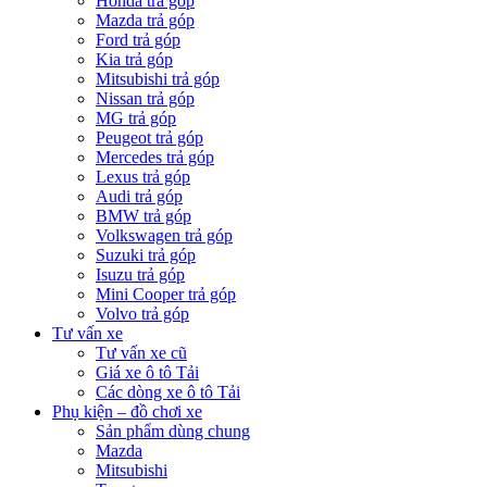
Honda trả góp
Mazda trả góp
Ford trả góp
Kia trả góp
Mitsubishi trả góp
Nissan trả góp
MG trả góp
Peugeot trả góp
Mercedes trả góp
Lexus trả góp
Audi trả góp
BMW trả góp
Volkswagen trả góp
Suzuki trả góp
Isuzu trả góp
Mini Cooper trả góp
Volvo trả góp
Tư vấn xe
Tư vấn xe cũ
Giá xe ô tô Tải
Các dòng xe ô tô Tải
Phụ kiện – đồ chơi xe
Sản phẩm dùng chung
Mazda
Mitsubishi