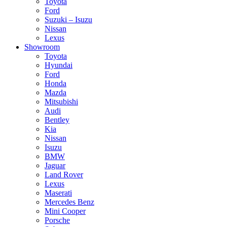
Toyota
Ford
Suzuki – Isuzu
Nissan
Lexus
Showroom
Toyota
Hyundai
Ford
Honda
Mazda
Mitsubishi
Audi
Bentley
Kia
Nissan
Isuzu
BMW
Jaguar
Land Rover
Lexus
Maserati
Mercedes Benz
Mini Cooper
Porsche