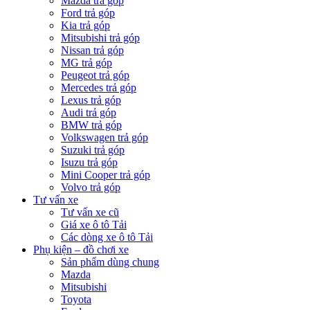
Mazda trả góp
Ford trả góp
Kia trả góp
Mitsubishi trả góp
Nissan trả góp
MG trả góp
Peugeot trả góp
Mercedes trả góp
Lexus trả góp
Audi trả góp
BMW trả góp
Volkswagen trả góp
Suzuki trả góp
Isuzu trả góp
Mini Cooper trả góp
Volvo trả góp
Tư vấn xe
Tư vấn xe cũ
Giá xe ô tô Tải
Các dòng xe ô tô Tải
Phụ kiện – đồ chơi xe
Sản phẩm dùng chung
Mazda
Mitsubishi
Toyota