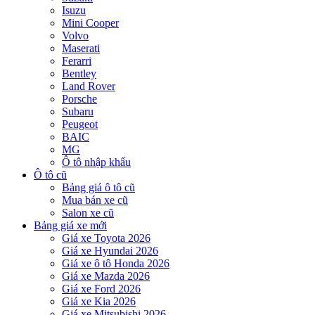
Isuzu
Mini Cooper
Volvo
Maserati
Ferarri
Bentley
Land Rover
Porsche
Subaru
Peugeot
BAIC
MG
Ô tô nhập khẩu
Ô tô cũ
Bảng giá ô tô cũ
Mua bán xe cũ
Salon xe cũ
Bảng giá xe mới
Giá xe Toyota 2026
Giá xe Hyundai 2026
Giá xe ô tô Honda 2026
Giá xe Mazda 2026
Giá xe Ford 2026
Giá xe Kia 2026
Giá xe Mitsubishi 2026