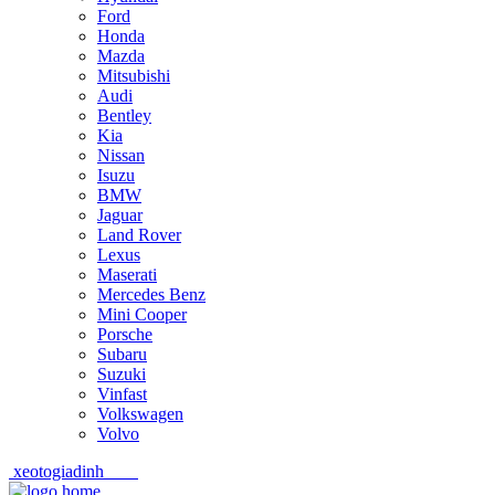
Ford
Honda
Mazda
Mitsubishi
Audi
Bentley
Kia
Nissan
Isuzu
BMW
Jaguar
Land Rover
Lexus
Maserati
Mercedes Benz
Mini Cooper
Porsche
Subaru
Suzuki
Vinfast
Volkswagen
Volvo
xeotogiadinh
.com
Skip
Skip