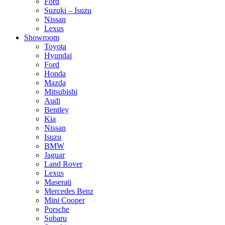
Ford
Suzuki – Isuzu
Nissan
Lexus
Showroom
Toyota
Hyundai
Ford
Honda
Mazda
Mitsubishi
Audi
Bentley
Kia
Nissan
Isuzu
BMW
Jaguar
Land Rover
Lexus
Maserati
Mercedes Benz
Mini Cooper
Porsche
Subaru