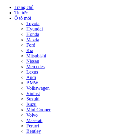
Trang chủ
Tin tức
Ô tô mới
Toyota
Hyundai
Honda
Mazda
Ford
Kia
Mitsubishi
Nissan
Mercedes
Lexus
Audi
BMW
Volkswagen
Vinfast
Suzuki
Isuzu
Mini Cooper
Volvo
Maserati
Ferarri
Bentley