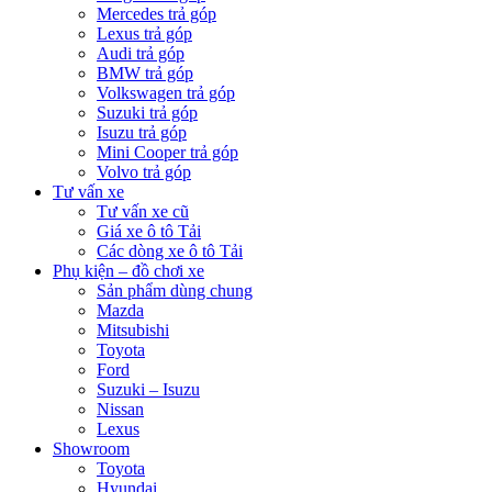
Mercedes trả góp
Lexus trả góp
Audi trả góp
BMW trả góp
Volkswagen trả góp
Suzuki trả góp
Isuzu trả góp
Mini Cooper trả góp
Volvo trả góp
Tư vấn xe
Tư vấn xe cũ
Giá xe ô tô Tải
Các dòng xe ô tô Tải
Phụ kiện – đồ chơi xe
Sản phẩm dùng chung
Mazda
Mitsubishi
Toyota
Ford
Suzuki – Isuzu
Nissan
Lexus
Showroom
Toyota
Hyundai