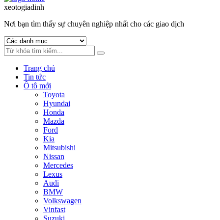
to
to
xeotogiadinh
.com
navigation
content
Nơi bạn tìm thấy sự chuyên nghiệp nhất cho các giao dịch
Trang chủ
Tin tức
Ô tô mới
Toyota
Hyundai
Honda
Mazda
Ford
Kia
Mitsubishi
Nissan
Mercedes
Lexus
Audi
BMW
Volkswagen
Vinfast
Suzuki