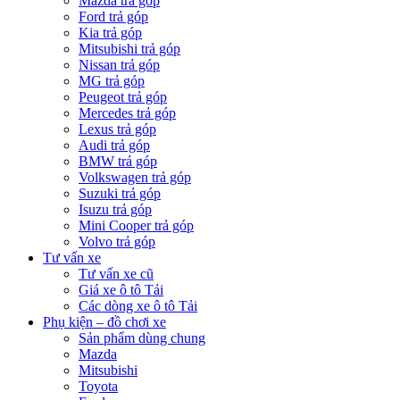
Mazda trả góp
Ford trả góp
Kia trả góp
Mitsubishi trả góp
Nissan trả góp
MG trả góp
Peugeot trả góp
Mercedes trả góp
Lexus trả góp
Audi trả góp
BMW trả góp
Volkswagen trả góp
Suzuki trả góp
Isuzu trả góp
Mini Cooper trả góp
Volvo trả góp
Tư vấn xe
Tư vấn xe cũ
Giá xe ô tô Tải
Các dòng xe ô tô Tải
Phụ kiện – đồ chơi xe
Sản phẩm dùng chung
Mazda
Mitsubishi
Toyota