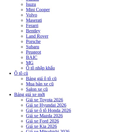
Isuzu
Mini Cooper
Volvo
Maserati
Ferarri
Bentley
Land Rover
Porsche
Subaru
Peugeot
BAIC
MG
Ô tô nhập khẩu
Ô tô cũ
Bảng giá ô tô cũ
Mua bán xe cũ
Salon xe cũ
Bảng giá xe mới
Giá xe Toyota 2026
Giá xe Hyundai 2026
Giá xe ô tô Honda 2026
Giá xe Mazda 2026
Giá xe Ford 2026
Giá xe Kia 2026
Giá xe Mitsubishi 2026