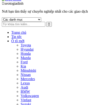
to
to
xeotogiadinh
.com
navigation
content
Nơi bạn tìm thấy sự chuyên nghiệp nhất cho các giao dịch
Trang chủ
Tin tức
Ô tô mới
Toyota
Hyundai
Honda
Mazda
Ford
Kia
Mitsubishi
Nissan
Mercedes
Lexus
Audi
BMW
Volkswagen
Vinfast
Suzuki