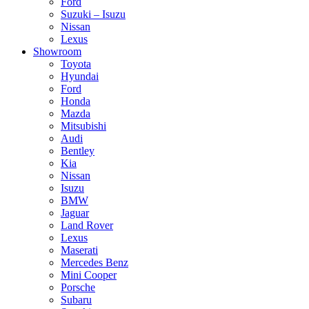
Ford
Suzuki – Isuzu
Nissan
Lexus
Showroom
Toyota
Hyundai
Ford
Honda
Mazda
Mitsubishi
Audi
Bentley
Kia
Nissan
Isuzu
BMW
Jaguar
Land Rover
Lexus
Maserati
Mercedes Benz
Mini Cooper
Porsche
Subaru