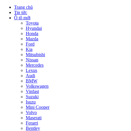
Trang chủ
Tin tức
Ô tô mới
Toyota
Hyundai
Honda
Mazda
Ford
Kia
Mitsubishi
Nissan
Mercedes
Lexus
Audi
BMW
Volkswagen
Vinfast
Suzuki
Isuzu
Mini Cooper
Volvo
Maserati
Ferarri
Bentley