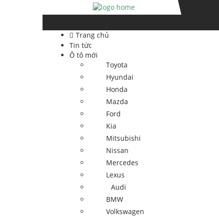
Skip
Skip
to
to
navigation
content
Trang chủ
Tin tức
Ô tô mới
Toyota
Hyundai
Honda
Mazda
Ford
Kia
Mitsubishi
Nissan
Mercedes
Lexus
Audi
BMW
Volkswagen