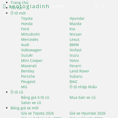
Trang chủ
xeotogiadinh
.com
Tin tức
Ô tô mới
Toyota
Hyundai
Honda
Mazda
Ford
Kia
Mitsubishi
Nissan
Mercedes
Lexus
Audi
BMW
Volkswagen
Vinfast
Suzuki
Isuzu
Mini Cooper
Volvo
Maserati
Ferarri
Bentley
Land Rover
Porsche
Subaru
Peugeot
BAIC
MG
Ô tô nhập khẩu
Ô tô cũ
Bảng giá ô tô cũ
Mua bán xe cũ
Salon xe cũ
Bảng giá xe mới
Giá xe Toyota 2026
Giá xe Hyundai 2026