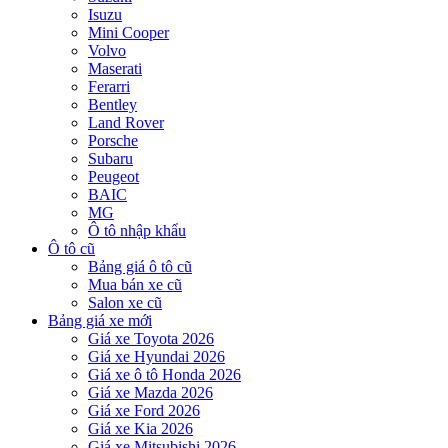
Isuzu
Mini Cooper
Volvo
Maserati
Ferarri
Bentley
Land Rover
Porsche
Subaru
Peugeot
BAIC
MG
Ô tô nhập khẩu
Ô tô cũ
Bảng giá ô tô cũ
Mua bán xe cũ
Salon xe cũ
Bảng giá xe mới
Giá xe Toyota 2026
Giá xe Hyundai 2026
Giá xe ô tô Honda 2026
Giá xe Mazda 2026
Giá xe Ford 2026
Giá xe Kia 2026
Giá xe Mitsubishi 2026