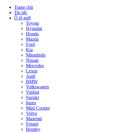
Trang chủ
Tin tức
Ô tô mới
Toyota
Hyundai
Honda
Mazda
Ford
Kia
Mitsubishi
Nissan
Mercedes
Lexus
Audi
BMW
Volkswagen
Vinfast
Suzuki
Isuzu
Mini Cooper
Volvo
Maserati
Ferarri
Bentley