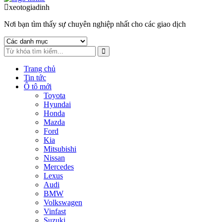
to
to
xeotogiadinh
.com
navigation
content
Nơi bạn tìm thấy sự chuyên nghiệp nhất cho các giao dịch
Trang chủ
Tin tức
Ô tô mới
Toyota
Hyundai
Honda
Mazda
Ford
Kia
Mitsubishi
Nissan
Mercedes
Lexus
Audi
BMW
Volkswagen
Vinfast
Suzuki