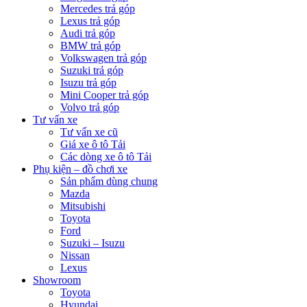
Mercedes trả góp
Lexus trả góp
Audi trả góp
BMW trả góp
Volkswagen trả góp
Suzuki trả góp
Isuzu trả góp
Mini Cooper trả góp
Volvo trả góp
Tư vấn xe
Tư vấn xe cũ
Giá xe ô tô Tải
Các dòng xe ô tô Tải
Phụ kiện – đồ chơi xe
Sản phẩm dùng chung
Mazda
Mitsubishi
Toyota
Ford
Suzuki – Isuzu
Nissan
Lexus
Showroom
Toyota
Hyundai