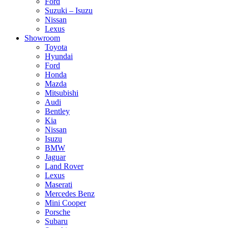
Ford
Suzuki – Isuzu
Nissan
Lexus
Showroom
Toyota
Hyundai
Ford
Honda
Mazda
Mitsubishi
Audi
Bentley
Kia
Nissan
Isuzu
BMW
Jaguar
Land Rover
Lexus
Maserati
Mercedes Benz
Mini Cooper
Porsche
Subaru