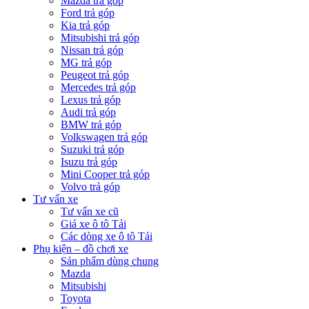
Mazda trả góp
Ford trả góp
Kia trả góp
Mitsubishi trả góp
Nissan trả góp
MG trả góp
Peugeot trả góp
Mercedes trả góp
Lexus trả góp
Audi trả góp
BMW trả góp
Volkswagen trả góp
Suzuki trả góp
Isuzu trả góp
Mini Cooper trả góp
Volvo trả góp
Tư vấn xe
Tư vấn xe cũ
Giá xe ô tô Tải
Các dòng xe ô tô Tải
Phụ kiện – đồ chơi xe
Sản phẩm dùng chung
Mazda
Mitsubishi
Toyota