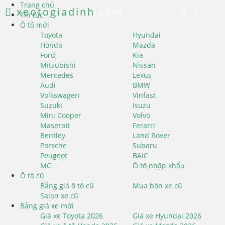
Trang chủ
xeotogiadinh
.com
Tin tức
Ô tô mới
Toyota
Hyundai
Honda
Mazda
Ford
Kia
Mitsubishi
Nissan
Mercedes
Lexus
Audi
BMW
Volkswagen
Vinfast
Suzuki
Isuzu
Mini Cooper
Volvo
Maserati
Ferarri
Bentley
Land Rover
Porsche
Subaru
Peugeot
BAIC
MG
Ô tô nhập khẩu
Ô tô cũ
Bảng giá ô tô cũ
Mua bán xe cũ
Salon xe cũ
Bảng giá xe mới
Giá xe Toyota 2026
Giá xe Hyundai 2026