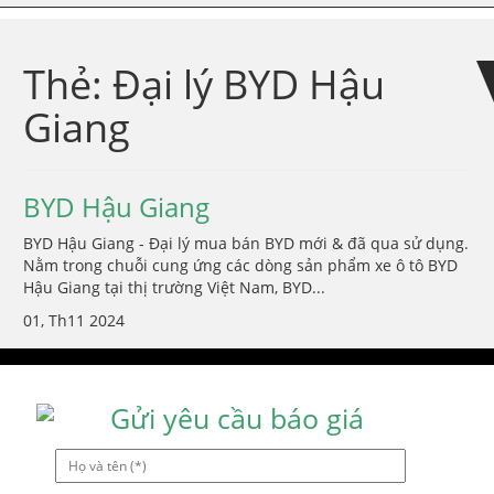
Skip
Skip
to
to
navigation
content
Thẻ:
Đại lý BYD Hậu
Giang
BYD Hậu Giang
BYD Hậu Giang - Đại lý mua bán BYD mới & đã qua sử dụng.
Nằm trong chuỗi cung ứng các dòng sản phẩm xe ô tô BYD
Hậu Giang tại thị trường Việt Nam, BYD...
01, Th11 2024
Gửi yêu cầu báo giá