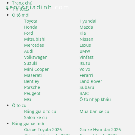
Trang chủ
xeotogiadinh
.com
Tin tức
Ô tô mới
Toyota
Hyundai
Honda
Mazda
Ford
Kia
Mitsubishi
Nissan
Mercedes
Lexus
Audi
BMW
Volkswagen
Vinfast
Suzuki
Isuzu
Mini Cooper
Volvo
Maserati
Ferarri
Bentley
Land Rover
Porsche
Subaru
Peugeot
BAIC
MG
Ô tô nhập khẩu
Ô tô cũ
Bảng giá ô tô cũ
Mua bán xe cũ
Salon xe cũ
Bảng giá xe mới
Giá xe Toyota 2026
Giá xe Hyundai 2026