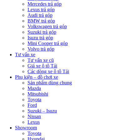
Mercedes trả góp
Lexus trả góp
Audi trả góp
BMW trả góp
Volkswagen trả góp
Suzuki trả góp
Isuzu trả góp
Mini Cooper trả góp
Volvo trả góp
Tư vấn xe
Tư vấn xe cũ
Giá xe ô tô Tải
Các dòng xe ô tô Tải
Phụ kiện – đồ chơi xe
Sản phẩm dùng chung
Mazda
Mitsubishi
Toyota
Ford
Suzuki – Isuzu
Nissan
Lexus
Showroom
Toyota
Hyundai