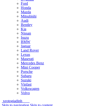
Ford
Honda
Mazda
Mitsubishi
Audi
Bentley
Kia
Nissan
Isuzu
BMW
Jaguar
Land Rover
Lexus
Maserati
Mercedes Benz
Mini Cooper
Porsche
Subaru
Suzuki
Vinfast
Volkswagen
Volvo
xeotogiadinh
.com
Skip to navigation
Skip to content