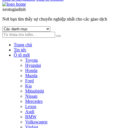
xeotogiadinh
.com
Nơi bạn tìm thấy sự chuyên nghiệp nhất cho các giao dịch
Trang chủ
Tin tức
Ô tô mới
Toyota
Hyundai
Honda
Mazda
Ford
Kia
Mitsubishi
Nissan
Mercedes
Lexus
Audi
BMW
Volkswagen
Vinfast