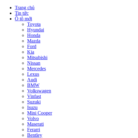
Trang chủ
Tin tức
Ô tô mới
Toyota
Hyundai
Honda
Mazda
Ford
Kia
Mitsubishi
Nissan
Mercedes
Lexus
Audi
BMW
Volkswagen
Vinfast
Suzuki
Isuzu
Mini Cooper
Volvo
Maserati
Ferarri
Bentley