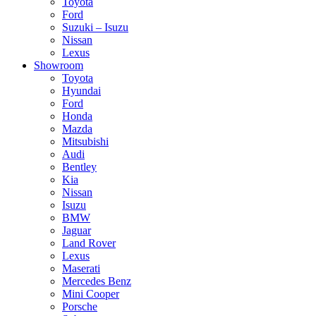
Toyota
Ford
Suzuki – Isuzu
Nissan
Lexus
Showroom
Toyota
Hyundai
Ford
Honda
Mazda
Mitsubishi
Audi
Bentley
Kia
Nissan
Isuzu
BMW
Jaguar
Land Rover
Lexus
Maserati
Mercedes Benz
Mini Cooper
Porsche