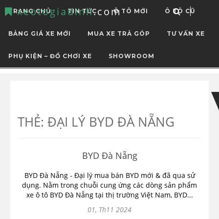
xeotogiadinh
.com
TRANG CHỦ
TIN TỨC
Ô TÔ MỚI
Ô TÔ CŨ
BẢNG GIÁ XE MỚI
MUA XE TRẢ GÓP
TƯ VẤN XE
PHỤ KIỆN – ĐỒ CHƠI XE
SHOWROOM
Skip
Skip
to
to
navigation
content
THẺ:
ĐẠI LÝ BYD ĐÀ NẴNG
BYD Đà Nẵng
BYD Đà Nẵng - Đại lý mua bán BYD mới & đã qua sử
dụng. Nằm trong chuỗi cung ứng các dòng sản phẩm
xe ô tô BYD Đà Nẵng tại thị trường Việt Nam, BYD...
01, Th11 2024