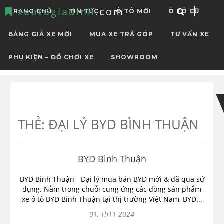
xeotogiadinh
.com
TRANG CHỦ
TIN TỨC
Ô TÔ MỚI
Ô TÔ CŨ
BẢNG GIÁ XE MỚI
MUA XE TRẢ GÓP
TƯ VẤN XE
PHỤ KIỆN – ĐỒ CHƠI XE
SHOWROOM
Skip
Skip
to
to
navigation
content
THẺ:
ĐẠI LÝ BYD BÌNH THUẬN
BYD Bình Thuận
BYD Bình Thuận - Đại lý mua bán BYD mới & đã qua sử
dụng. Nằm trong chuỗi cung ứng các dòng sản phẩm
xe ô tô BYD Bình Thuận tại thị trường Việt Nam, BYD...
01, Th11 2024