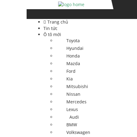
Skip
Skip
to
to
navigation
content
Trang chủ
Tin tức
Ô tô mới
Toyota
Hyundai
Honda
Mazda
Ford
Kia
Mitsubishi
Nissan
Mercedes
Lexus
Audi
BMW
Volkswagen