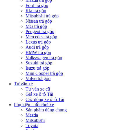
Mazda trả góp
Ford trả góp
Kia trả góp
Mitsubishi trả góp
Nissan trả góp
MG trả góp
Peugeot trả góp
Mercedes trả góp
Lexus trả góp
Audi trả góp
BMW trả góp
Volkswagen trả góp
Suzuki trả góp
Isuzu trả góp
Mini Cooper trả góp
Volvo trả góp
Tư vấn xe
Tư vấn xe cũ
Giá xe ô tô Tải
Các dòng xe ô tô Tải
Phụ kiện – đồ chơi xe
Sản phẩm dùng chung
Mazda
Mitsubishi
Toyota