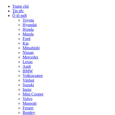
Trang chủ
Tin tức
Ô tô mới
Toyota
Hyundai
Honda
Mazda
Ford
Kia
Mitsubishi
Nissan
Mercedes
Lexus
Audi
BMW
Volkswagen
Vinfast
Suzuki
Isuzu
Mini Cooper
Volvo
Maserati
Ferarri
Bentley