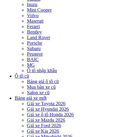
Isuzu
Mini Cooper
Volvo
Maserati
Ferarri
Bentley
Land Rover
Porsche
Subaru
Peugeot
BAIC
MG
Ô tô nhập khẩu
Ô tô cũ
Bảng giá ô tô cũ
Mua bán xe cũ
Salon xe cũ
Bảng giá xe mới
Giá xe Toyota 2026
Giá xe Hyundai 2026
Giá xe ô tô Honda 2026
Giá xe Mazda 2026
Giá xe Ford 2026
Giá xe Kia 2026
Giá xe Mitsubishi 2026