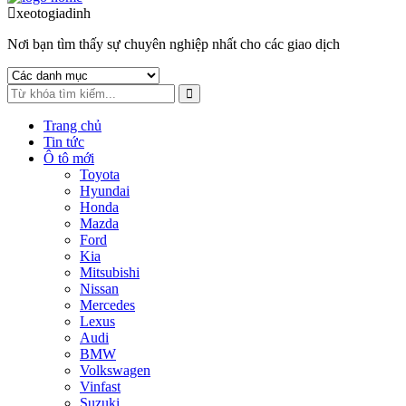
to
to
xeotogiadinh
.com
navigation
content
Nơi bạn tìm thấy sự chuyên nghiệp nhất cho các giao dịch
Trang chủ
Tin tức
Ô tô mới
Toyota
Hyundai
Honda
Mazda
Ford
Kia
Mitsubishi
Nissan
Mercedes
Lexus
Audi
BMW
Volkswagen
Vinfast
Suzuki