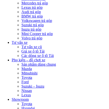
Mercedes trả góp
Lexus trả góp
Audi trả góp
BMW trả góp
Volkswagen trả góp
Suzuki trả góp
Isuzu trả góp
Mini Cooper trả góp
Volvo trả góp
Tư vấn xe
Tư vấn xe cũ
Giá xe ô tô Tải
Các dòng xe ô tô Tải
Phụ kiện – đồ chơi xe
Sản phẩm dùng chung
Mazda
Mitsubishi
Toyota
Ford
Suzuki – Isuzu
Nissan
Lexus
Showroom
Toyota
Hyundai