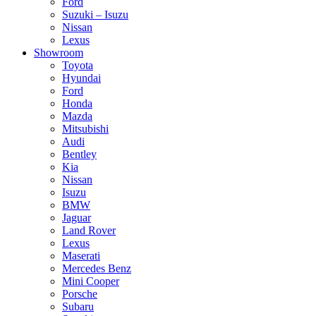
Ford
Suzuki – Isuzu
Nissan
Lexus
Showroom
Toyota
Hyundai
Ford
Honda
Mazda
Mitsubishi
Audi
Bentley
Kia
Nissan
Isuzu
BMW
Jaguar
Land Rover
Lexus
Maserati
Mercedes Benz
Mini Cooper
Porsche
Subaru