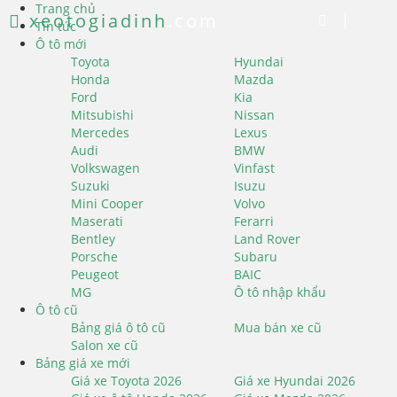
Trang chủ
xeotogiadinh
.com
Tin tức
Ô tô mới
Toyota
Hyundai
Honda
Mazda
Ford
Kia
Mitsubishi
Nissan
Mercedes
Lexus
Audi
BMW
Volkswagen
Vinfast
Suzuki
Isuzu
Mini Cooper
Volvo
Maserati
Ferarri
Bentley
Land Rover
Porsche
Subaru
Peugeot
BAIC
MG
Ô tô nhập khẩu
Ô tô cũ
Bảng giá ô tô cũ
Mua bán xe cũ
Salon xe cũ
Bảng giá xe mới
Giá xe Toyota 2026
Giá xe Hyundai 2026