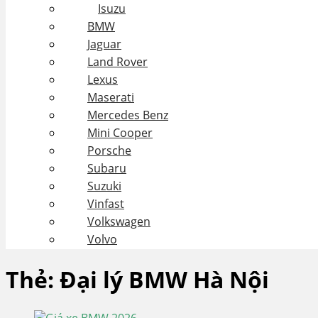
Isuzu
BMW
Jaguar
Land Rover
Lexus
Maserati
Mercedes Benz
Mini Cooper
Porsche
Subaru
Suzuki
Vinfast
Volkswagen
Volvo
Thẻ:
Đại lý BMW Hà Nội