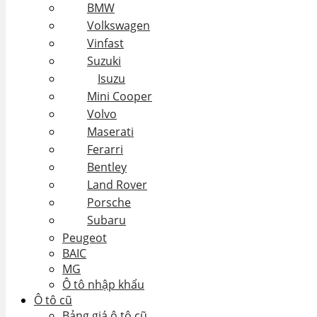
BMW
Volkswagen
Vinfast
Suzuki
Isuzu
Mini Cooper
Volvo
Maserati
Ferarri
Bentley
Land Rover
Porsche
Subaru
Peugeot
BAIC
MG
Ô tô nhập khẩu
Ô tô cũ
Bảng giá ô tô cũ