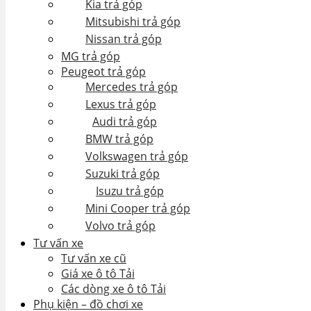
Kia trả góp
Mitsubishi trả góp
Nissan trả góp
MG trả góp
Peugeot trả góp
Mercedes trả góp
Lexus trả góp
Audi trả góp
BMW trả góp
Volkswagen trả góp
Suzuki trả góp
Isuzu trả góp
Mini Cooper trả góp
Volvo trả góp
Tư vấn xe
Tư vấn xe cũ
Giá xe ô tô Tải
Các dòng xe ô tô Tải
Phụ kiện – đồ chơi xe