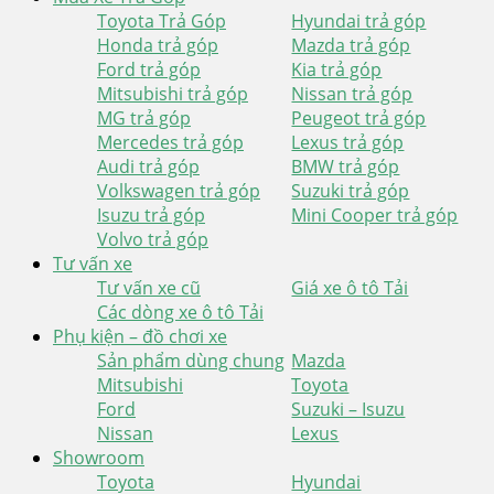
Toyota Trả Góp
Hyundai trả góp
Honda trả góp
Mazda trả góp
Ford trả góp
Kia trả góp
Mitsubishi trả góp
Nissan trả góp
MG trả góp
Peugeot trả góp
Mercedes trả góp
Lexus trả góp
Audi trả góp
BMW trả góp
Volkswagen trả góp
Suzuki trả góp
Isuzu trả góp
Mini Cooper trả góp
Volvo trả góp
Tư vấn xe
Tư vấn xe cũ
Giá xe ô tô Tải
Các dòng xe ô tô Tải
Phụ kiện – đồ chơi xe
Sản phẩm dùng chung
Mazda
Mitsubishi
Toyota
Ford
Suzuki – Isuzu
Nissan
Lexus
Showroom
Toyota
Hyundai