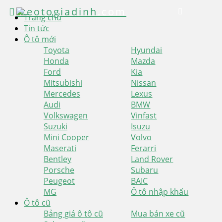
xeotogiadinh
.com
Trang chủ
Tin tức
Ô tô mới
Toyota
Hyundai
Honda
Mazda
Ford
Kia
Mitsubishi
Nissan
Mercedes
Lexus
Audi
BMW
Volkswagen
Vinfast
Suzuki
Isuzu
Mini Cooper
Volvo
Maserati
Ferarri
Bentley
Land Rover
Porsche
Subaru
Peugeot
BAIC
MG
Ô tô nhập khẩu
Ô tô cũ
Bảng giá ô tô cũ
Mua bán xe cũ