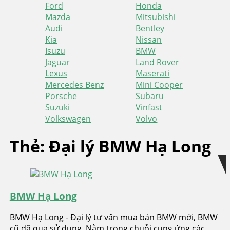
Ford
Honda
Mazda
Mitsubishi
Audi
Bentley
Kia
Nissan
Isuzu
BMW
Jaguar
Land Rover
Lexus
Maserati
Mercedes Benz
Mini Cooper
Porsche
Subaru
Suzuki
Vinfast
Volkswagen
Volvo
Skip
Skip
Thẻ:
Đại lý BMW Hạ Long
to
to
navigation
content
BMW Hạ Long
BMW Hạ Long - Đại lý tư vấn mua bán BMW mới, BMW
cũ đã qua sử dụng. Nằm trong chuỗi cung ứng các