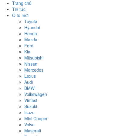
Trang chủ
Tin tức
Ô tô mới
Toyota
Hyundai
Honda
Mazda
Ford
Kia
Mitsubishi
Nissan
Mercedes
Lexus
Audi
BMW
Volkswagen
Vinfast
Suzuki
Isuzu
Mini Cooper
Volvo
Maserati