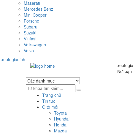
Maserati
Mercedes Benz
Mini Cooper
Porsche
Subaru
Suzuki
Vinfast
Volkswagen
Volvo
xeotogiadinh
.com
Skip
Skip
xeotogi
to
to
Nơi bạn 
navigation
content
Trang chủ
Tin tức
Ô tô mới
Toyota
Hyundai
Honda
Mazda