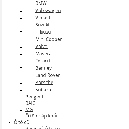
BMW
Volkswagen
Vinfast
Suzuki
Isuzu
Mini Cooper
Volvo
Maserati
Ferarri
Bentley
Land Rover
Porsche
Subaru
Peugeot
BAIC
MG
Ô tô nhập khẩu
Ô tô cũ
Bảng giá ô tô cũ