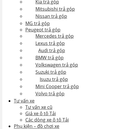
Kia trả góp
Mitsubishi trả góp
Nissan trả góp
MG trả góp
Peugeot trả góp
Mercedes trả góp
Lexus trả góp
Audi trả góp
BMW trả góp
Volkswagen trả góp
Suzuki trả góp
Isuzu trả góp
Mini Cooper trả góp
Volvo trả góp
Tư vấn xe
Tư vấn xe cũ
Giá xe ô tô Tải
Các dòng xe ô tô Tải
Phụ kiện – đồ chơi xe