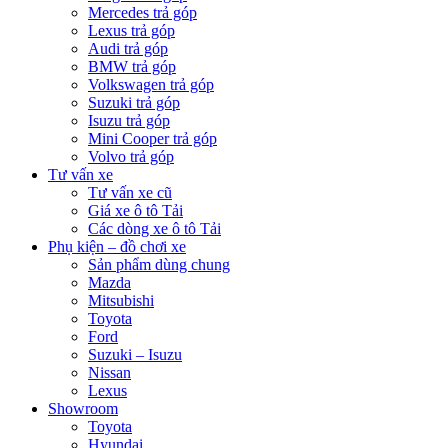
Mercedes trả góp
Lexus trả góp
Audi trả góp
BMW trả góp
Volkswagen trả góp
Suzuki trả góp
Isuzu trả góp
Mini Cooper trả góp
Volvo trả góp
Tư vấn xe
Tư vấn xe cũ
Giá xe ô tô Tải
Các dòng xe ô tô Tải
Phụ kiện – đồ chơi xe
Sản phẩm dùng chung
Mazda
Mitsubishi
Toyota
Ford
Suzuki – Isuzu
Nissan
Lexus
Showroom
Toyota
Hyundai