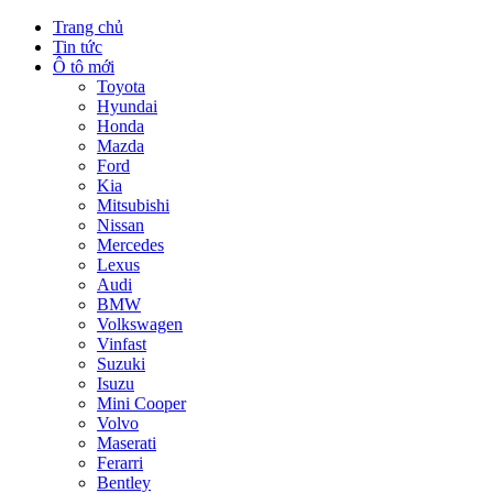
Trang chủ
Tin tức
Ô tô mới
Toyota
Hyundai
Honda
Mazda
Ford
Kia
Mitsubishi
Nissan
Mercedes
Lexus
Audi
BMW
Volkswagen
Vinfast
Suzuki
Isuzu
Mini Cooper
Volvo
Maserati
Ferarri
Bentley