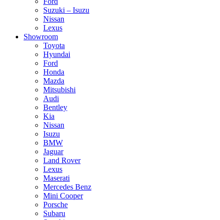
Ford
Suzuki – Isuzu
Nissan
Lexus
Showroom
Toyota
Hyundai
Ford
Honda
Mazda
Mitsubishi
Audi
Bentley
Kia
Nissan
Isuzu
BMW
Jaguar
Land Rover
Lexus
Maserati
Mercedes Benz
Mini Cooper
Porsche
Subaru