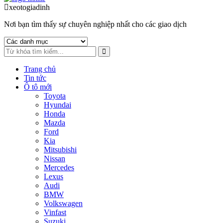
to
to
xeotogiadinh
.com
navigation
content
Nơi bạn tìm thấy sự chuyên nghiệp nhất cho các giao dịch
Trang chủ
Tin tức
Ô tô mới
Toyota
Hyundai
Honda
Mazda
Ford
Kia
Mitsubishi
Nissan
Mercedes
Lexus
Audi
BMW
Volkswagen
Vinfast
Suzuki