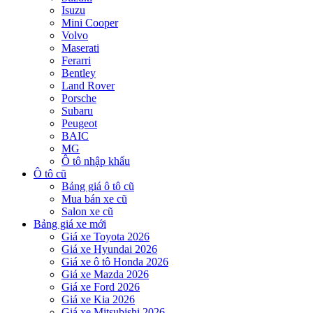
Isuzu
Mini Cooper
Volvo
Maserati
Ferarri
Bentley
Land Rover
Porsche
Subaru
Peugeot
BAIC
MG
Ô tô nhập khẩu
Ô tô cũ
Bảng giá ô tô cũ
Mua bán xe cũ
Salon xe cũ
Bảng giá xe mới
Giá xe Toyota 2026
Giá xe Hyundai 2026
Giá xe ô tô Honda 2026
Giá xe Mazda 2026
Giá xe Ford 2026
Giá xe Kia 2026
Giá xe Mitsubishi 2026