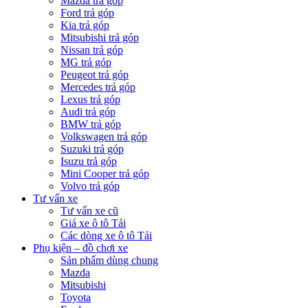
Mazda trả góp
Ford trả góp
Kia trả góp
Mitsubishi trả góp
Nissan trả góp
MG trả góp
Peugeot trả góp
Mercedes trả góp
Lexus trả góp
Audi trả góp
BMW trả góp
Volkswagen trả góp
Suzuki trả góp
Isuzu trả góp
Mini Cooper trả góp
Volvo trả góp
Tư vấn xe
Tư vấn xe cũ
Giá xe ô tô Tải
Các dòng xe ô tô Tải
Phụ kiện – đồ chơi xe
Sản phẩm dùng chung
Mazda
Mitsubishi
Toyota