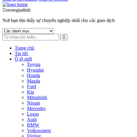
xeotogiadinh
.com
Nơi bạn tìm thấy sự chuyên nghiệp nhất cho các giao dịch
Trang chủ
Tin tức
Ô tô mới
Toyota
Hyundai
Honda
Mazda
Ford
Kia
Mitsubishi
Nissan
Mercedes
Lexus
Audi
BMW
Volkswagen
Vinfast