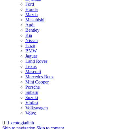
Ford
Honda
Mazda
Mitsubishi
Audi
Bentley
Kia
Nissan
Isuzu
BMW
Jaguar
Land Rover
Lexus
Maserati
Mercedes Benz
Mini Cooper
Porsche
Subaru
Suzuki
Vinfast
Volkswagen
Volvo
xeotogiadinh
.com
Skip to navigation
Skip to content