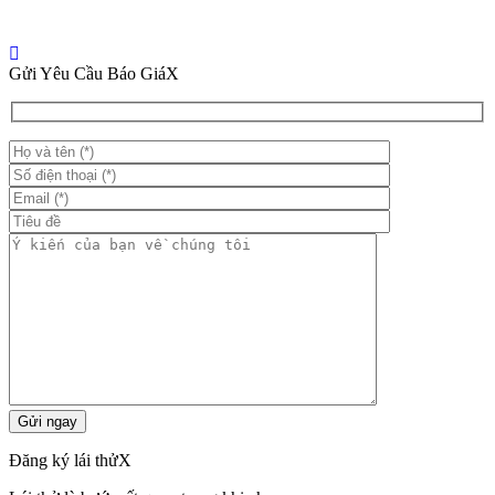
Gửi Yêu Cầu Báo Giá
X
Đăng ký lái thử
X