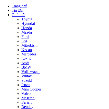
Trang chủ
Tin tức
Ô tô mới
Toyota
Hyundai
Honda
Mazda
Ford
Kia
Mitsubishi
Nissan
Mercedes
Lexus
Audi
BMW
Volkswagen
Vinfast
Suzuki
Isuzu
Mini Cooper
Volvo
Maserati
Ferarri
Bentley