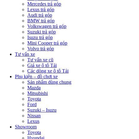
Mercedes trả góp
Lexus trả góp
Audi trả góp
BMW trả góp
Volkswagen trả góp
Suzuki trả góp
Isuzu trả góp
Mini Cooper trả góp
Volvo trả góp
Tư vấn xe
Tư vấn xe cũ
Giá xe ô tô Tải
Các dòng xe ô tô Tải
Phụ kiện – đồ chơi xe
Sản phẩm dùng chung
Mazda
Mitsubishi
Toyota
Ford
Suzuki – Isuzu
Nissan
Lexus
Showroom
Toyota
Hyundai