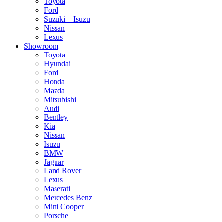
Toyota
Ford
Suzuki – Isuzu
Nissan
Lexus
Showroom
Toyota
Hyundai
Ford
Honda
Mazda
Mitsubishi
Audi
Bentley
Kia
Nissan
Isuzu
BMW
Jaguar
Land Rover
Lexus
Maserati
Mercedes Benz
Mini Cooper
Porsche