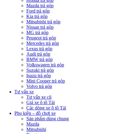
Honda trả góp
Mazda trả góp
Ford trả góp
Kia trả góp
Mitsubishi trả góp
Nissan trả góp
MG trả góp
Peugeot trả góp
Mercedes trả góp
Lexus trả góp
Audi trả góp
BMW trả góp
Volkswagen trả góp
Suzuki trả góp
Isuzu trả góp
Mini Cooper trả góp
Volvo trả góp
Tư vấn xe
Tư vấn xe cũ
Giá xe ô tô Tải
Các dòng xe ô tô Tải
Phụ kiện – đồ chơi xe
Sản phẩm dùng chung
Mazda
Mitsubishi