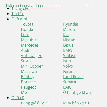
xeotogiadinh
.com
Trang chủ
Tin tức
Ô tô mới
Toyota
Hyundai
Honda
Mazda
Ford
Kia
Mitsubishi
Nissan
Mercedes
Lexus
Audi
BMW
Volkswagen
Vinfast
Suzuki
Isuzu
Mini Cooper
Volvo
Maserati
Ferarri
Bentley
Land Rover
Porsche
Subaru
Peugeot
BAIC
MG
Ô tô nhập khẩu
Ô tô cũ
Bảng giá ô tô cũ
Mua bán xe cũ