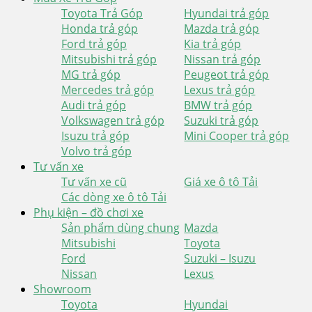
Toyota Trả Góp
Hyundai trả góp
Honda trả góp
Mazda trả góp
Ford trả góp
Kia trả góp
Mitsubishi trả góp
Nissan trả góp
MG trả góp
Peugeot trả góp
Mercedes trả góp
Lexus trả góp
Audi trả góp
BMW trả góp
Volkswagen trả góp
Suzuki trả góp
Isuzu trả góp
Mini Cooper trả góp
Volvo trả góp
Tư vấn xe
Tư vấn xe cũ
Giá xe ô tô Tải
Các dòng xe ô tô Tải
Phụ kiện – đồ chơi xe
Sản phẩm dùng chung
Mazda
Mitsubishi
Toyota
Ford
Suzuki – Isuzu
Nissan
Lexus
Showroom
Toyota
Hyundai