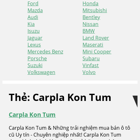
Ford
Honda
Mazda
Mitsubishi
Audi
Bentley
Kia
Nissan
Isuzu
BMW
Jaguar
Land Rover
Lexus
Maserati
Mercedes Benz
Mini Cooper
Porsche
Subaru
Suzuki
Vinfast
Volkswagen
Volvo
Skip
Skip
to
to
Thẻ:
Carpla Kon Tum
navigation
content
Carpla Kon Tum
Carpla Kon Tum & Những trải nghiệm mua bán ô tô
cũ Uy tín - Chuyên nghiệp nhất! Carpla Kon Tum