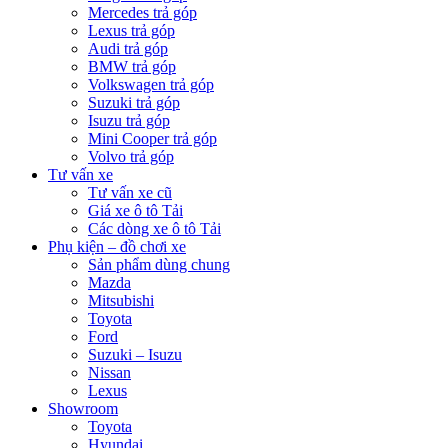
Mercedes trả góp
Lexus trả góp
Audi trả góp
BMW trả góp
Volkswagen trả góp
Suzuki trả góp
Isuzu trả góp
Mini Cooper trả góp
Volvo trả góp
Tư vấn xe
Tư vấn xe cũ
Giá xe ô tô Tải
Các dòng xe ô tô Tải
Phụ kiện – đồ chơi xe
Sản phẩm dùng chung
Mazda
Mitsubishi
Toyota
Ford
Suzuki – Isuzu
Nissan
Lexus
Showroom
Toyota
Hyundai