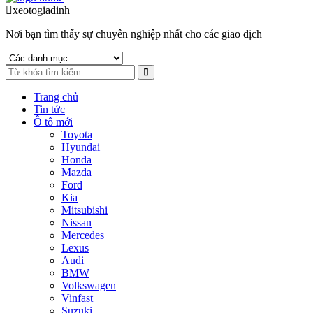
to
to
xeotogiadinh
.com
navigation
content
Nơi bạn tìm thấy sự chuyên nghiệp nhất cho các giao dịch
Trang chủ
Tin tức
Ô tô mới
Toyota
Hyundai
Honda
Mazda
Ford
Kia
Mitsubishi
Nissan
Mercedes
Lexus
Audi
BMW
Volkswagen
Vinfast
Suzuki