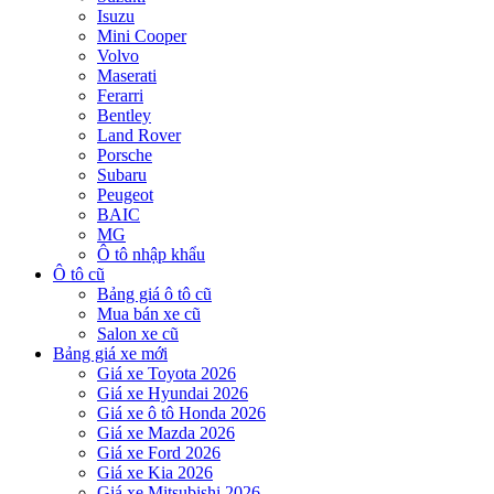
Isuzu
Mini Cooper
Volvo
Maserati
Ferarri
Bentley
Land Rover
Porsche
Subaru
Peugeot
BAIC
MG
Ô tô nhập khẩu
Ô tô cũ
Bảng giá ô tô cũ
Mua bán xe cũ
Salon xe cũ
Bảng giá xe mới
Giá xe Toyota 2026
Giá xe Hyundai 2026
Giá xe ô tô Honda 2026
Giá xe Mazda 2026
Giá xe Ford 2026
Giá xe Kia 2026
Giá xe Mitsubishi 2026