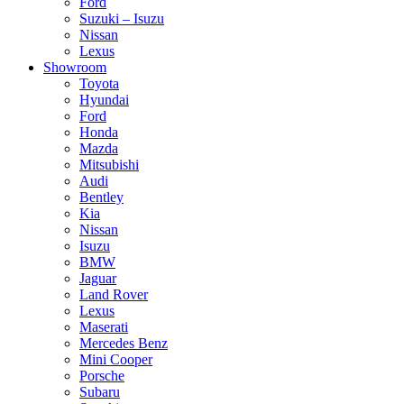
Ford
Suzuki – Isuzu
Nissan
Lexus
Showroom
Toyota
Hyundai
Ford
Honda
Mazda
Mitsubishi
Audi
Bentley
Kia
Nissan
Isuzu
BMW
Jaguar
Land Rover
Lexus
Maserati
Mercedes Benz
Mini Cooper
Porsche
Subaru