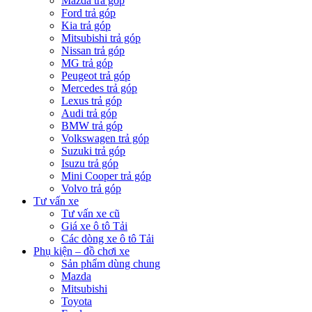
Mazda trả góp
Ford trả góp
Kia trả góp
Mitsubishi trả góp
Nissan trả góp
MG trả góp
Peugeot trả góp
Mercedes trả góp
Lexus trả góp
Audi trả góp
BMW trả góp
Volkswagen trả góp
Suzuki trả góp
Isuzu trả góp
Mini Cooper trả góp
Volvo trả góp
Tư vấn xe
Tư vấn xe cũ
Giá xe ô tô Tải
Các dòng xe ô tô Tải
Phụ kiện – đồ chơi xe
Sản phẩm dùng chung
Mazda
Mitsubishi
Toyota