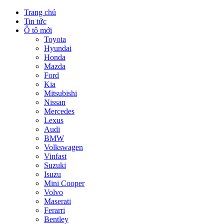
Trang chủ
Tin tức
Ô tô mới
Toyota
Hyundai
Honda
Mazda
Ford
Kia
Mitsubishi
Nissan
Mercedes
Lexus
Audi
BMW
Volkswagen
Vinfast
Suzuki
Isuzu
Mini Cooper
Volvo
Maserati
Ferarri
Bentley